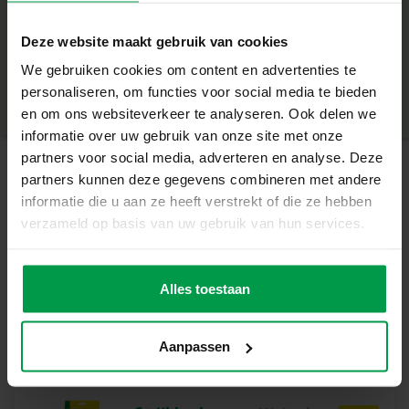
Wat deze set geweldig maakt
+
Deze website maakt gebruik van cookies
1000 strijkkralen voor eindeloze creaties
Minimale leeftijd
|
5+
We gebruiken cookies om content en advertenties te
Productnummer
|
00718
PVC-vrij voor een veilige speelervaring
Deel dit product
personaliseren, om functies voor social media te bieden
Geschikt voor kinderen vanaf 5 jaar
en om ons websiteverkeer te analyseren. Ook delen we
informatie over uw gebruik van onze site met onze
Stimuleert creativiteit en fijne motoriek
partners voor social media, adverteren en analyse. Deze
partners kunnen deze gegevens combineren met andere
Perfect te combineren met andere SES strijkkralen
Gerelateerde producten
informatie die u aan ze heeft verstrekt of die ze hebben
Laat je verbeelding stralen
verzameld op basis van uw gebruik van hun services.
Met de opvallende neon roze strijkkralen springen je
creaties er altijd uit. Deze felle en levendige kleur geeft
Mix strijkkralen
Minimale
leeftijd
3000 basic
elk ontwerp een moderne en speelse uitstraling. Ideaal
Alles toestaan
5+
voor vrolijke patronen, feestelijke figuren of hippe
ontwerpen die echt de aandacht trekken. Voor kinderen is
Aanpassen
dit een geweldige manier om hun fantasie te gebruiken,
trots te zijn op hun kunstwerken en ondertussen hun fijne
motoriek verder te ontwikkelen.