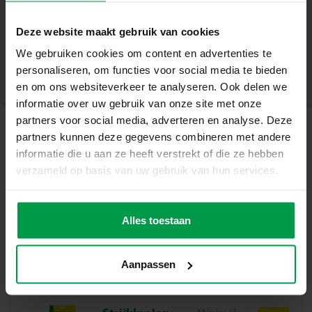
+
Wat deze set geweldig maakt
Deze website maakt gebruik van cookies
Minimale leeftijd
|
5+
2 strijkkralen grondplaten: rond en vierkant
We gebruiken cookies om content en advertenties te
Productnummer
|
00781
Deel dit product
Compatibel met alle SES strijkkralen
personaliseren, om functies voor social media te bieden
Geschikt voor kinderen vanaf 5 jaar
en om ons websiteverkeer te analyseren. Ook delen we
Stimuleert creativiteit en fijne motoriek
informatie over uw gebruik van onze site met onze
Biedt meer creatieve mogelijkheden door verschillende
partners voor social media, adverteren en analyse. Deze
vormen
partners kunnen deze gegevens combineren met andere
Gerelateerde producten
informatie die u aan ze heeft verstrekt of die ze hebben
Laat je verbeelding stralen
verzameld op basis van uw gebruik van hun services.
Met deze handige grondplaten kunnen kinderen hun
eigen patronen en figuren ontwerpen. De ronde en
Mix strijkkralen
Minimale
vierkante vorm zorgen samen voor eindeloze variatie:
leeftijd
7000
Alles toestaan
5+
van abstracte kunstwerken tot herkenbare figuren. Het is
de perfecte basis voor creatieve vrijheid en spelenderwijs
ontwikkelen van vaardigheden.
Aanpassen
Inhoud van de set