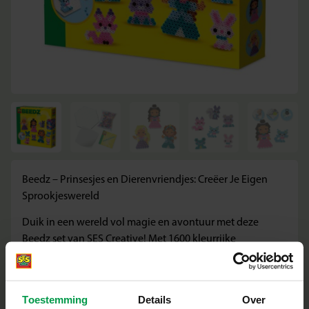
Beedz – Prinsesjes en Dierenvriendjes: Creëer Je Eigen
Sprookjeswereld
Duik in een wereld vol magie en avontuur met deze
Beedz set van SES Creative! Met 1600 kleurrijke
strijkkralen en een handig zeskantig legbord maak je de
mooiste prinsesjes en hun schattige dierenvriendjes.
Perfect voor kinderen vanaf 5 jaar die dol zijn op
Toestemming
Details
Over
sprookjes en hun eigen verhalen willen creëren.