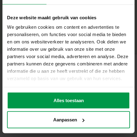
Wat deze set geweldig maakt
+
Deze website maakt gebruik van cookies
Maak betoverende prinsesjes en dierenvriendjes op het
Minimale leeftijd
|
5+
We gebruiken cookies om content en advertenties te
handige zeskantige legbord
Productnummer
|
06205
personaliseren, om functies voor social media te bieden
Deel dit product
Inclusief 1600 kleurrijke strijkkralen
en om ons websiteverkeer te analyseren. Ook delen we
PVC-vrije kralen voor een veilige speelervaring
informatie over uw gebruik van onze site met onze
Geschikt voor kinderen vanaf 5 jaar
partners voor social media, adverteren en analyse. Deze
Stimuleert creativiteit en fijne motoriek
partners kunnen deze gegevens combineren met andere
Laat je verbeelding stralen
informatie die u aan ze heeft verstrekt of die ze hebben
Gerelateerde producten
Met deze set kunnen kinderen hun eigen
verzameld op basis van uw gebruik van hun services.
sprookjeswereld tot leven brengen. Het zeskantige
legbord houdt de kralen goed op hun plek, waardoor er
Mix strijkkralen
Minimale
prachtige en kleurrijke ontwerpen ontstaan. Een creatieve
leeftijd
Alles toestaan
3000 basic
5+
manier om spelenderwijs verhalen te bedenken en
unieke figuren te maken.
Aanpassen
Inhoud van de set