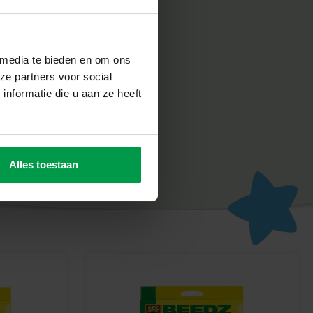
ve
ligheid erg belangrijk. Daarom worden de producten
abriek in Nederland, volgens de strengste Europese
n SES Creative zorgt voor plezier en is erop gericht dat
 media te bieden en om ons
un werk, wat de creativiteit en ontwikkeling stimuleert.
ze partners voor social
nformatie die u aan ze heeft
Beedz avontuur
ralen en maak je eigen dinosaurussen met deze geweldige set.
speelplezier!
Alles toestaan