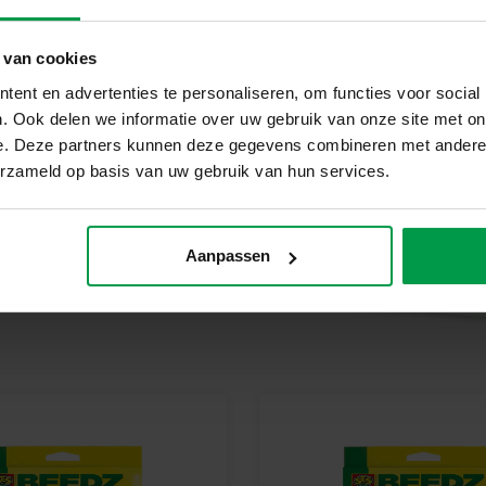
Waarom kiezen voor SES Creati
Bij SES Creative vinden we vei
 van cookies
geproduceerd en getest in de f
veiligheidsnormen. Speelgoed va
ent en advertenties te personaliseren, om functies voor social
kinderen trots kunnen zijn op h
. Ook delen we informatie over uw gebruik van onze site met on
e. Deze partners kunnen deze gegevens combineren met andere i
Begin vandaag nog met jouw 
erzameld op basis van uw gebruik van hun services.
Ontdek het plezier van strijkk
Perfect voor eindeloos creatief 
Aanpassen