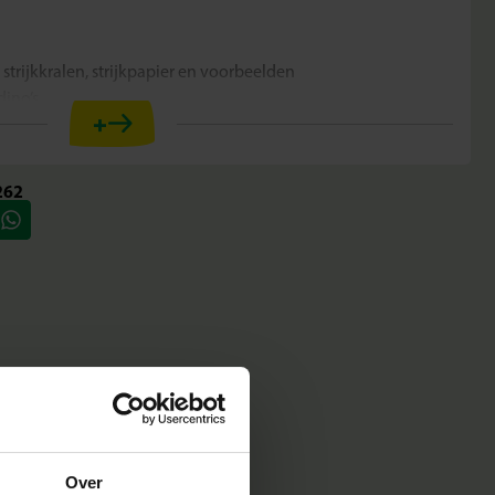
 strijkkralen, strijkpapier en voorbeelden
dino’s
+
creaties
ge speelervaring
 motoriek
262
n eigen dinofiguren. Het vierkante legbord zorgt ervoor dat
 zodat er prachtige resultaten ontstaan. Of je nu een stoere T-
 naar eigen ontwerp, de mogelijkheden zijn eindeloos.
Over