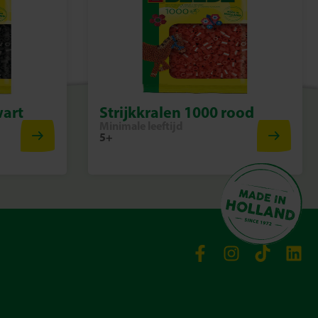
wart
Strijkkralen 1000 rood
Minimale leeftijd
5+