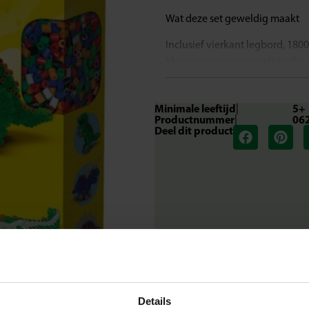
Wat deze set geweldig maakt
Inclusief vierkant legbord, 1800
Met patronen voor realistische 
Heldere kleuren voor prachtige 
PVC-vrije kralen voor een veili
Minimale leeftijd
|
5+
Stimuleert creativiteit en fijne
Productnummer
|
06
Deel dit product
Laat je verbeelding stralen
Met deze set maken kinderen hu
de kralen stevig blijven liggen,
Rex maakt of een vrolijke dino
Inhoud van de set
1 vierkant strijkkralen legbord
1800 strijkkralen
Strijkpapier
Drukwerk met voorbeelden
Details