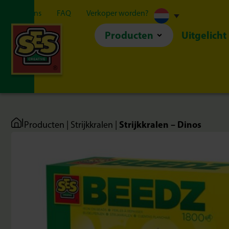
Over ons
FAQ
Verkoper worden?
Producten
Uitgelicht
|
Strijkkralen – Dinos
Producten
|
Strijkkralen
|