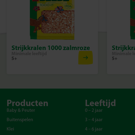
Strijkkralen 1000 zalmroze
Strijkk
Minimale leeftijd
Minimale le
5+
5+
Producten
Leeftijd
Baby & Peuter
0 – 2 jaar
Buitenspelen
3 – 4 jaar
Klei
4 – 6 jaar