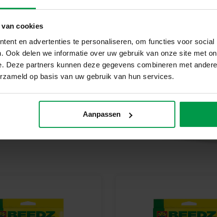
Strijkpapier
Waarom kiezen voor SES Creati
 van cookies
Bij SES Creative vinden we vei
ent en advertenties te personaliseren, om functies voor social
producten in Nederland geprod
. Ook delen we informatie over uw gebruik van onze site met on
veiligheidsnormen. Met SES spe
e. Deze partners kunnen deze gegevens combineren met andere i
op wat ze maken.
erzameld op basis van uw gebruik van hun services.
Begin vandaag nog met jouw 
Ontdek hoe leuk het is om zel
Potter in huis. Perfect voor ure
Aanpassen
zien!