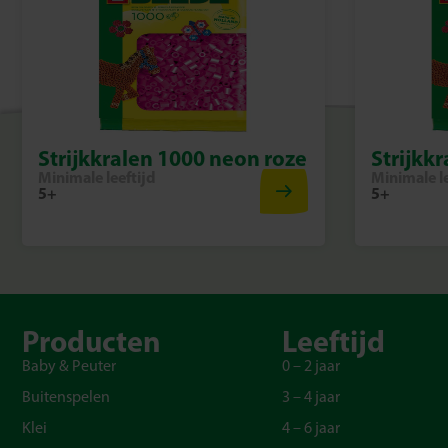
Strijkkralen 1000 neon roze
Strijkkr
Minimale leeftijd
Minimale le
5+
5+
Producten
Leeftijd
Baby & Peuter
0 – 2 jaar
Buitenspelen
3 – 4 jaar
Klei
4 – 6 jaar