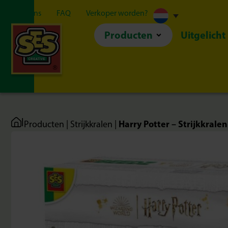
Over ons
FAQ
Verkoper worden?
Producten
Uitgelicht
|
Harry Potter – Strijkkral
Producten
|
Strijkkralen
|