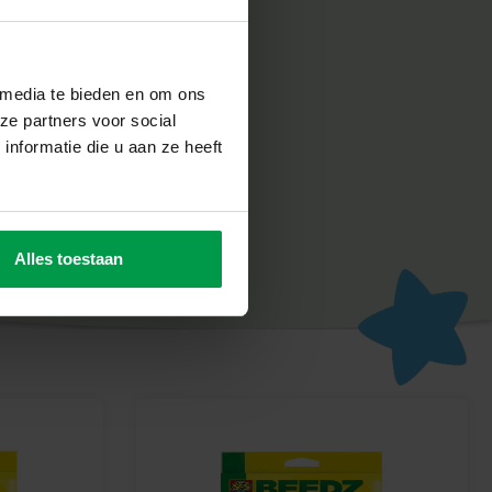
ve
ligheid en kwaliteit erg belangrijk. Daarom worden onze
 media te bieden en om ons
uceerd en getest volgens de strengste Europese
ze partners voor social
elgoed kunnen kinderen veilig ontdekken, leren en trots zijn
nformatie die u aan ze heeft
magische Beedz avontuur
f het Hogwarts-wapen te maken en breng de magie van Harry
n creatief plezier en een kunstwerk dat je met trots kunt laten
Alles toestaan