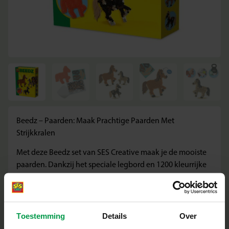
Beedz – Paarden: Maak Prachtige Paarden Met
Strijkkralen
Met deze Beedz set van SES Creative maak je de mooiste
paarden. Dankzij het speciale legbord en 1200 kleurrijke
strijkkralen ontwerp je jouw eigen dierenfiguren en breng
je ze tot leven. Perfect voor kinderen vanaf 5 jaar die dol
zijn op paarden en graag creatief bezig zijn.
Toestemming
Details
Over
Wat deze set geweldig maakt