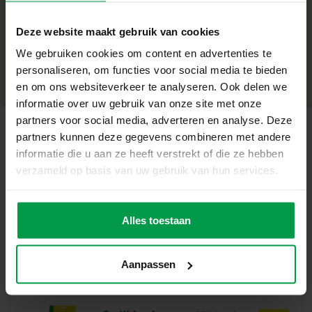
+
Inclusief paarden legbord, 1200 strijkkralen en strijkpapier
Deze website maakt gebruik van cookies
Heldere kleuren voor prachtige creaties
Minimale leeftijd
|
5+
PVC-vrije kralen voor een veilige speelervaring
We gebruiken cookies om content en advertenties te
Productnummer
|
06214
Deel dit product
Geschikt voor kinderen vanaf 5 jaar
personaliseren, om functies voor social media te bieden
Stimuleert creativiteit en fijne motoriek
en om ons websiteverkeer te analyseren. Ook delen we
informatie over uw gebruik van onze site met onze
Laat je verbeelding stralen
partners voor social media, adverteren en analyse. Deze
Met deze set maken kinderen hun eigen paarden. Het
partners kunnen deze gegevens combineren met andere
legbord houdt de kralen goed op hun plek, zodat er
Gerelateerde producten
informatie die u aan ze heeft verstrekt of die ze hebben
kleurrijke en stevige ontwerpen ontstaan. Een creatieve
verzameld op basis van uw gebruik van hun services.
manier om dierenliefde en fantasie te combineren met
uren knutselplezier.
Strijkkralen
Minimale
leeftijd
1000 glow in
Inhoud van de set
Alles toestaan
5+
the dark
1 strijkkralen legbord in de vorm van een paard
1200 strijkkralen in verschillende kleuren
Aanpassen
Strijkpapier
Waarom kiezen voor SES Creative