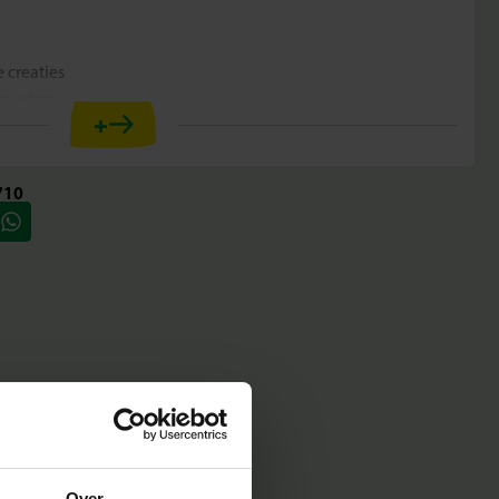
 creaties
ervaring
+
jaar
 motoriek
re SES strijkkralen
710
alen geef je je ontwerpen een subtiele en elegante uitstraling.
ierlijke figuren, romantische details of vrolijke patronen die
 Voor kinderen is dit een prachtige manier om hun fantasie te
creaties en tegelijkertijd hun fijne motoriek verder te
roze strijkkralen
ve
Over