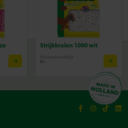
oze
Strijkkralen 1000 wit
Minimale leeftijd
5+