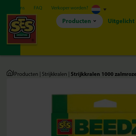
Over ons
FAQ
Verkoper worden?
Producten
Uitgelicht
|
Strijkkralen 1000 zalmroz
Producten
|
Strijkkralen
|