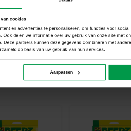
Bij SES Creative vinden we vei
geproduceerd en getest in de f
veiligheidsnormen. Speelgoed va
 van cookies
kinderen trots kunnen zijn op h
ent en advertenties te personaliseren, om functies voor social
Begin vandaag nog met jouw 
. Ook delen we informatie over uw gebruik van onze site met on
Ontdek het plezier van strijkk
e. Deze partners kunnen deze gegevens combineren met andere i
navulverpakking. Perfect voor e
erzameld op basis van uw gebruik van hun services.
Aanpassen