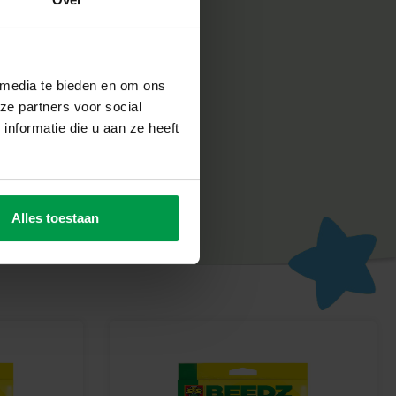
ligheid erg belangrijk. Daarom worden de producten
abriek in Nederland, volgens de strengste Europese
n SES Creative zorgt voor plezier en is erop gericht dat
un werk, wat de creativiteit en ontwikkeling stimuleert.
 media te bieden en om ons
Beedz avontuur
ze partners voor social
ralen en creëer de mooiste kunstwerken met deze
nformatie die u aan ze heeft
indeloos creatief speelplezier!
Alles toestaan