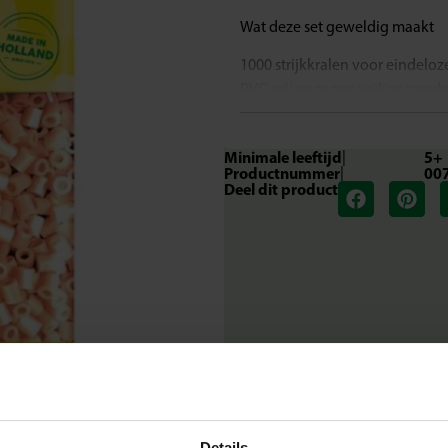
Wat deze set geweldig maakt
1000 strijkkralen voor eindeloze
PVC-vrij voor een veilige speel
Geschikt voor kinderen vanaf 5 
Stimuleert creativiteit en fijne
Minimale leeftijd
|
5+
Perfect te combineren met ande
Productnummer
|
00
Deel dit product
Laat je verbeelding stralen
Met de zachte zalmroze strijkkr
Deze warme tint is ideaal voor s
opvallen zonder te overheersen.
gebruiken, trots te zijn op hun 
ontwikkelen.
Inhoud van de set
Navulverpakking met 1000 zalm
Waarom kiezen voor SES Creati
Details