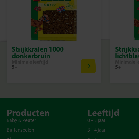
Strijkkralen 1000
Strijkk
donkerbruin
lichtbl
Minimale leeftijd
Minimale le
5+
5+
Producten
Leeftijd
Baby & Peuter
0 – 2 jaar
Buitenspelen
3 – 4 jaar