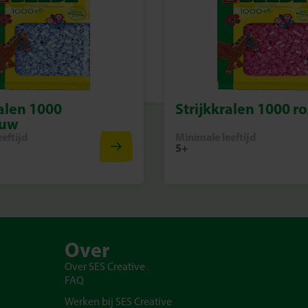
ralen 1000
Strijkkralen 1000 r
auw
eftijd
Minimale leeftijd
5+
Over
Over SES Creative
FAQ
Werken bij SES Creative