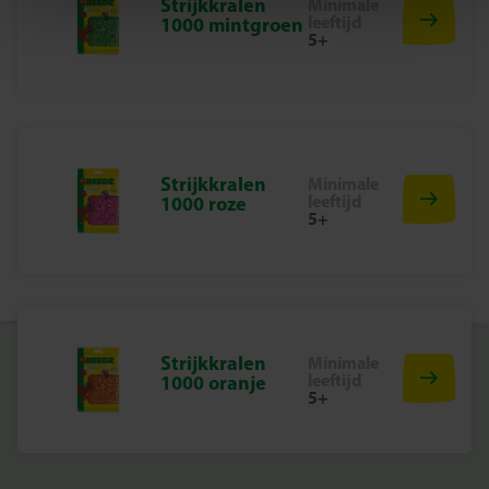
Strijkkralen
Minimale
Waarom kiezen voor SES Creative
leeftijd
1000 mintgroen
5+
Bij SES Creative vinden we veiligheid erg belangrijk.
Daarom worden de producten geproduceerd en getest in
de fabriek in Nederland, volgens de strengste Europese
veiligheidsnormen. Speelgoed van SES Creative zorgt
voor plezier en is erop gericht dat kinderen trots kunnen
zijn op hun werk, wat de creativiteit en ontwikkeling
Strijkkralen
Minimale
leeftijd
stimuleert.
1000 roze
5+
Begin vandaag nog met jouw Beedz avontuur
Ontdek het plezier van strijkkralen en creëer de mooiste
kunstwerken met deze navulverpakking. Perfect voor
eindeloos creatief speelplezier!
Strijkkralen
Minimale
leeftijd
1000 oranje
5+