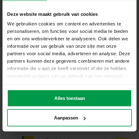
Wat deze set geweldig maakt
+
Deze website maakt gebruik van cookies
1000 strijkkralen voor eindeloze creaties
Minimale leeftijd
|
5+
PVC-vrij voor een veilige speelervaring
We gebruiken cookies om content en advertenties te
Productnummer
|
00724
Deel dit product
Geschikt voor kinderen vanaf 5 jaar
personaliseren, om functies voor social media te bieden
Stimuleert creativiteit en fijne motoriek
en om ons websiteverkeer te analyseren. Ook delen we
Perfect te combineren met andere SES strijkkralen
informatie over uw gebruik van onze site met onze
partners voor social media, adverteren en analyse. Deze
Laat je verbeelding stralen
partners kunnen deze gegevens combineren met andere
Met de diepe donkerblauwe strijkkralen geef je je
Gerelateerde producten
informatie die u aan ze heeft verstrekt of die ze hebben
kunstwerken een stoere en krachtige uitstraling. Ze zijn
verzameld op basis van uw gebruik van hun services.
ideaal voor zeethema’s, nachtelijke ontwerpen of als sterk
contrast met lichtere kleuren. Voor kinderen is dit een
Strijkkralen
Minimale
prachtige manier om hun creativiteit te uiten, trots te zijn
leeftijd
legborden 2x
Alles toestaan
5+
op hun creaties en spelenderwijs hun fijne motoriek te
ontwikkelen.
Aanpassen
Inhoud van de set
Navulverpakking met 1000 donkerblauwe strijkkralen