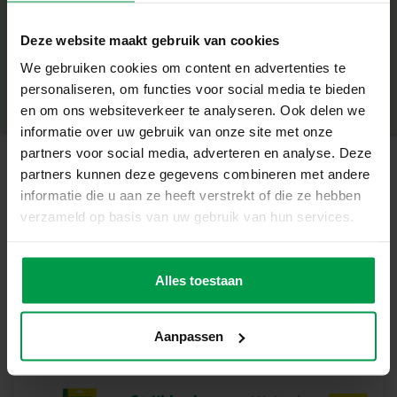
+
Wat deze set geweldig maakt
Deze website maakt gebruik van cookies
Minimale leeftijd
|
5+
Inclusief 2400 strijkkralen, vierkant legbord, strijkpapier
We gebruiken cookies om content en advertenties te
Productnummer
|
06209
Deel dit product
en stickers
personaliseren, om functies voor social media te bieden
Maak unieke en stoere zeedieren
en om ons websiteverkeer te analyseren. Ook delen we
Met stickervel voor extra details en versiering
informatie over uw gebruik van onze site met onze
PVC-vrije kralen voor een veilige speelervaring
partners voor social media, adverteren en analyse. Deze
Stimuleert creativiteit en fijne motoriek
partners kunnen deze gegevens combineren met andere
Gerelateerde producten
informatie die u aan ze heeft verstrekt of die ze hebben
Laat je verbeelding stralen
verzameld op basis van uw gebruik van hun services.
Met deze set bouwen kinderen hun eigen
onderwaterwereld. De kralen en stickers maken elk
Strijkkralen
Minimale
ontwerp kleurrijk en spannend, terwijl het proces van
leeftijd
1000 mix glitter
Alles toestaan
5+
ontwerpen en strijken zorgt voor uren creatief plezier. Een
fantastische manier om spelenderwijs hand-
oogcoördinatie, geduld en fantasie te ontwikkelen.
Aanpassen
Inhoud van de set