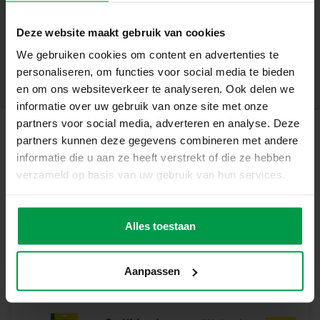
+
Wat deze set geweldig maakt
Deze website maakt gebruik van cookies
Minimale leeftijd
|
5+
Inclusief zeskantig legbord, 2100 strijkkralen en
We gebruiken cookies om content en advertenties te
Productnummer
|
06202
Deel dit product
strijkpapier
personaliseren, om functies voor social media te bieden
PVC-vrije kralen voor een veilige speelervaring
en om ons websiteverkeer te analyseren. Ook delen we
Heldere en levendige kleuren voor indrukwekkende
informatie over uw gebruik van onze site met onze
ontwerpen
partners voor social media, adverteren en analyse. Deze
Geschikt voor kinderen vanaf 5 jaar
partners kunnen deze gegevens combineren met andere
Stimuleert creativiteit, fantasie en fijne motoriek
Gerelateerde producten
informatie die u aan ze heeft verstrekt of die ze hebben
verzameld op basis van uw gebruik van hun services.
Laat je verbeelding stralen
Met deze set maken kinderen hun eigen
Strijkkralen
Minimale
leeftijd
dinosauruswereld. Van kleurrijke T-Rexen tot vrolijke
1000 glow in
Alles toestaan
5+
the dark
dinofiguren – de mogelijkheden zijn eindeloos. Het grote
aantal kralen en de variatie in kleuren zorgen voor uren
creatief speelplezier en steeds weer nieuwe ontwerpen.
Aanpassen
Inhoud van de set