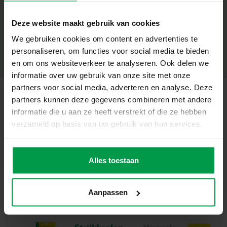
+
Wat deze set geweldig maakt
Deze website maakt gebruik van cookies
Minimale leeftijd
|
5+
Inclusief zeskantig legbord, 2100 strijkkralen en
We gebruiken cookies om content en advertenties te
Productnummer
|
06203
Deel dit product
strijkpapier
personaliseren, om functies voor social media te bieden
PVC-vrije kralen voor een veilige speelervaring
en om ons websiteverkeer te analyseren. Ook delen we
Heldere kleuren voor realistische en vrolijke ontwerpen
informatie over uw gebruik van onze site met onze
Geschikt voor kinderen vanaf 5 jaar
partners voor social media, adverteren en analyse. Deze
Stimuleert creativiteit, fantasie en fijne motoriek
partners kunnen deze gegevens combineren met andere
Gerelateerde producten
informatie die u aan ze heeft verstrekt of die ze hebben
Laat je verbeelding stralen
verzameld op basis van uw gebruik van hun services.
Met deze set bouwen kinderen hun eigen winterse
dierenwereld. Het zeskantige legbord houdt de kralen
Mix strijkkralen
Minimale
netjes op hun plek, waardoor de creaties stevig en mooi
leeftijd
3000 glitter
Alles toestaan
5+
worden. Van schattige pinguïns tot stoere ijsberen: de
mogelijkheden zijn eindeloos en zorgen voor uren speel-
en knutselplezier.
Aanpassen
Inhoud van de set