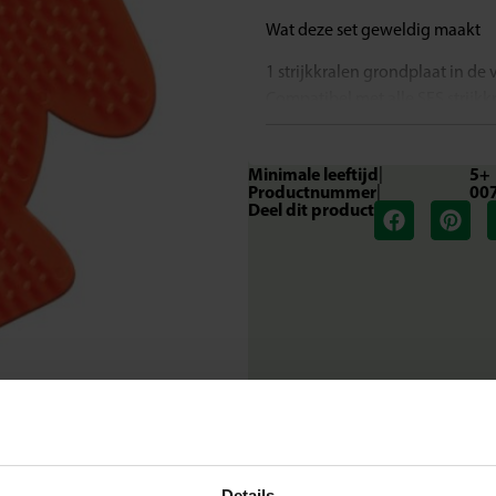
Wat deze set geweldig maakt
1 strijkkralen grondplaat in de
Compatibel met alle SES strijkk
Geschikt voor kinderen vanaf 5 
Stimuleert creativiteit en fijne
Minimale leeftijd
|
5+
Ideaal voor het maken van prac
Productnummer
|
00
Deel dit product
Laat je verbeelding stralen
Met dit legbord kunnen kinde
de kralen stevig op hun plek, z
kunnen zijn. Een geweldige ma
dierenfiguren tot leven te bren
Inhoud van de set
1 strijkkralen grondplaat in de
Waarom kiezen voor SES Creati
Bij SES Creative vinden we vei
Details