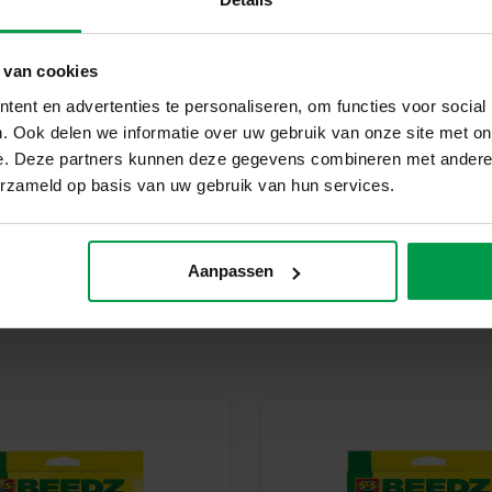
geproduceerd en getest in de f
veiligheidsnormen. Speelgoed va
kinderen trots kunnen zijn op h
 van cookies
Begin vandaag nog met jouw 
ent en advertenties te personaliseren, om functies voor social
Ontdek het plezier van strijkk
. Ook delen we informatie over uw gebruik van onze site met on
Perfect voor eindeloos creatief 
e. Deze partners kunnen deze gegevens combineren met andere i
erzameld op basis van uw gebruik van hun services.
Aanpassen