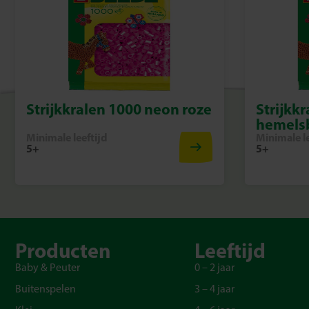
Strijkkralen 1000 neon roze
Strijkk
hemels
Minimale leeftijd
Minimale le
5+
5+
Producten
Leeftijd
Baby & Peuter
0 – 2 jaar
Buitenspelen
3 – 4 jaar