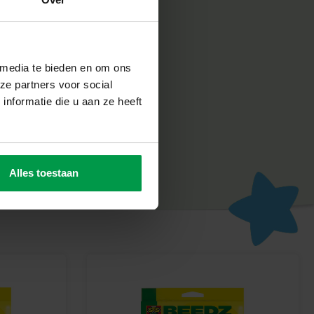
abriek in Nederland, volgens de strengste Europese
n SES Creative zorgt voor plezier en is erop gericht dat
un werk, wat de creativiteit en ontwikkeling stimuleert.
Beedz avontuur
 media te bieden en om ons
ralen en maak de mooiste paarden met dit handige legbord.
ze partners voor social
speelplezier!
nformatie die u aan ze heeft
Alles toestaan