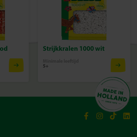
ood
Strijkkralen 1000 wit
Minimale leeftijd
5+