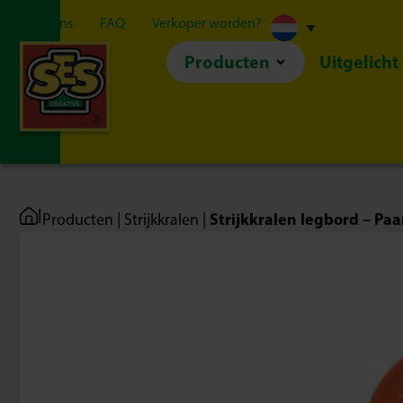
Over ons
FAQ
Verkoper worden?
Producten
Uitgelicht
|
Strijkkralen legbord – Paa
Producten
|
Strijkkralen
|