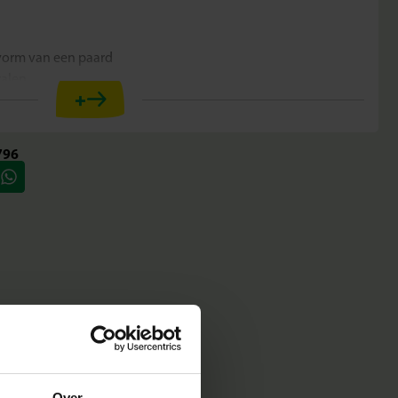
 vorm van een paard
ralen
+
jaar
 motoriek
htige dierenfiguren
796
ren hun eigen paarden ontwerpen en bouwen. De vorm houdt
odat er mooie en sterke kunstwerken ontstaan waar ze trots op
nier om spelenderwijs vaardigheden te ontwikkelen en
gen.
 vorm van een paard
ve
ligheid erg belangrijk. Daarom worden de producten
Over