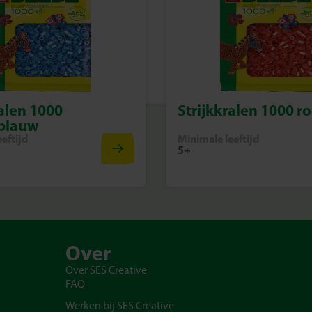
ralen 1000
Strijkkralen 1000 r
blauw
eftijd
Minimale leeftijd
5+
Over
Over SES Creative
FAQ
Werken bij SES Creative