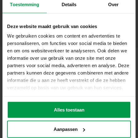
Stimuleert de ontwikkeling van motoriek
Toestemming
Details
Over
+
Inclusief echte hamer en spijkers voor een
authentieke timmerervaring
Minimale leeftijd
|
6+
Productnummer
|
00942
Perfect voor jonge dino-liefhebbers vanaf 6 jaar
Deze website maakt gebruik van cookies
Deel dit product
Ontwerp en bouw je eigen unieke dino’s
We gebruiken cookies om content en advertenties te
Leuk en educatief, ideaal voor creatieve projecten
personaliseren, om functies voor social media te bieden
Met deze timmerset kunnen kinderen hun fantasie de
en om ons websiteverkeer te analyseren. Ook delen we
vrije loop laten en hun eigen dinosaurusfiguren maken.
informatie over uw gebruik van onze site met onze
De set bevat alles wat nodig is om meteen aan de slag te
partners voor social media, adverteren en analyse. Deze
Gerelateerde producten
gaan, inclusief houten plankjes in verschillende vormen
partners kunnen deze gegevens combineren met andere
die je kunt timmeren tot stoere dino’s. Het gebruik van
informatie die u aan ze heeft verstrekt of die ze hebben
een echte hamer en spijkers maakt het project nog
verzameld op basis van uw gebruik van hun services.
Penselenset 3
Minimale
spannender en realistischer.
leeftijd
stuks
3+
Wat zit er in de doos?
Alles toestaan
Houten plankjes in verschillende vormen
Spijkers
Aanpassen
Hamer
Handleiding