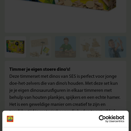
Timmer je eigen stoere dino’s!
Deze timmerset met dinos van SES is perfect voor jonge
doe-het-zelvers die van dino’s houden. Met deze set kun
je je eigen dinosaurusfiguren in elkaar timmeren met
behulp van houten plankjes, spijkers en een echte hamer.
Het is een geweldige manier om creatief te zijn en
tegelijkertijd je motorische vaardigheden te ontwikkelen.
Waarom kiezen voor deze set?