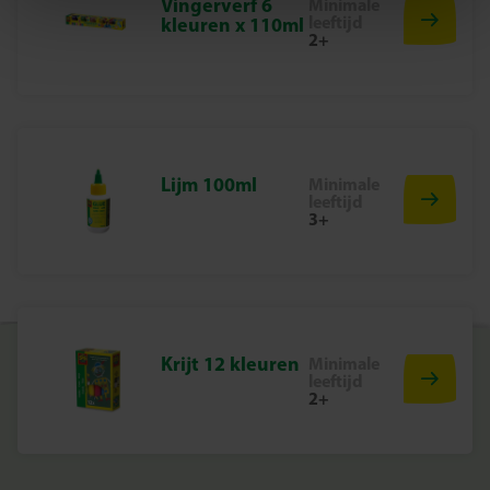
Vingerverf 6
Minimale
leeftijd
kleuren x 110ml
patronen herkennen en hun hand-oogcoördinatie
2+
verbeteren. Elke knipsessie wordt een vrolijk avontuur
samen met hun favoriete Paw Patrol-helden.
Inhoud van de set
Veilige schaar
Lijm 100ml
Minimale
leeftijd
36 Paw Patrol-knipvellen
3+
Waarom kiezen voor SES Creative
Bij SES Creative vinden we veiligheid en kwaliteit
ontzettend belangrijk. Al onze producten worden met
zorg ontwikkeld en getest in onze eigen fabriek in
Krijt 12 kleuren
Minimale
Nederland, volgens de strengste Europese
leeftijd
veiligheidsnormen. SES Creative staat voor creativiteit,
2+
plezier en ontwikkeling, zodat kinderen trots kunnen zijn
op wat ze maken.
Knip, leer en speel met Paw Patrol