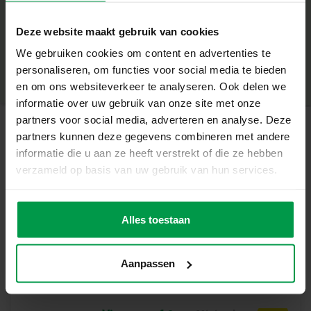
vormen.
+
Deze website maakt gebruik van cookies
Wat deze set geweldig maakt
Minimale leeftijd
|
3+
We gebruiken cookies om content en advertenties te
Productnummer
|
14085
Deel dit product
Veilige schaar die alleen in papier knipt, niet in haren of
personaliseren, om functies voor social media te bieden
kleding
en om ons websiteverkeer te analyseren. Ook delen we
informatie over uw gebruik van onze site met onze
Knutselen met de populaire Paw Patrol-figuren zoals
partners voor social media, adverteren en analyse. Deze
Chase, Marshall, Rubble en Skye
partners kunnen deze gegevens combineren met andere
Gerelateerde producten
Spelenderwijs leren knippen in drie verschillende
informatie die u aan ze heeft verstrekt of die ze hebben
moeilijkheidsniveaus
verzameld op basis van uw gebruik van hun services.
Bevordert concentratie, fijne motoriek en zelfvertrouwen
Vingerverf
Minimale
leeftijd
primair 4
Alles toestaan
2+
kleuren x 110ml
Maar liefst 36 kleurrijke knipvellen voor uren leerplezier
Spelenderwijs leren en ontdekken
Aanpassen
De Paw Patrol – Ik Leer Knippen set helpt kinderen hun
eerste stapjes te zetten in de wereld van knutselen. Door
het volgen van de lijnen leren ze nauwkeurig bewegen,