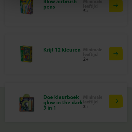
Blow airbrush
Minimale
leeftijd
spelen.
pens
5+
Krijt 12 kleuren
Minimale
leeftijd
2+
Doe kleurboek
Minimale
leeftijd
glow in the dark
3+
3 in 1