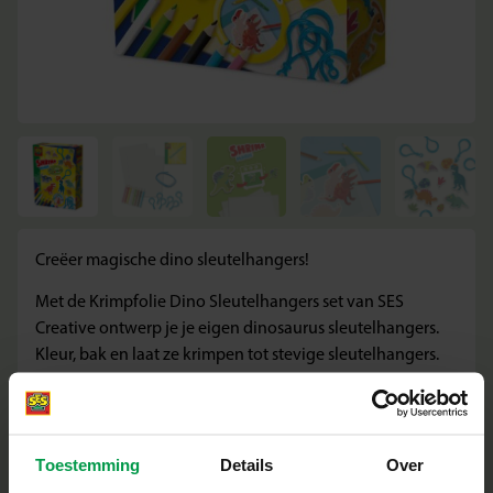
Creëer magische dino sleutelhangers!
Met de Krimpfolie Dino Sleutelhangers set van SES
Creative ontwerp je je eigen dinosaurus sleutelhangers.
Kleur, bak en laat ze krimpen tot stevige sleutelhangers.
Inhoud van de verpakking
3 vellen krimpfolie
Toestemming
Details
Over
8 kleurpotloden