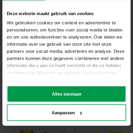
+
6 sleutelhangerclips
Deze website maakt gebruik van cookies
Minimale leeftijd
|
5+
Blauw lint
We gebruiken cookies om content en advertenties te
Productnummer
|
14294
Deel dit product
personaliseren, om functies voor social media te bieden
Sjablonen
en om ons websiteverkeer te analyseren. Ook delen we
Unieke eigenschappen
informatie over uw gebruik van onze site met onze
partners voor social media, adverteren en analyse. Deze
Krimpfolie voor creatieve transformatie
partners kunnen deze gegevens combineren met andere
Gerelateerde producten
Stimuleert fijne motoriek en fantasierijk spel
informatie die u aan ze heeft verstrekt of die ze hebben
verzameld op basis van uw gebruik van hun services.
Geschikt vanaf 5 jaar
Vingerverf 6
Minimale
Perfect voor solo knutselen of samen
leeftijd
kleuren x 110ml
Alles toestaan
2+
Laat je creativiteit zien
Maak unieke dinosaurus sleutelhangers en personaliseer
Aanpassen
ze helemaal zelf.
Ga vandaag nog aan de slag!
Laat je fantasie krimpen en ontdek het plezier van creatief