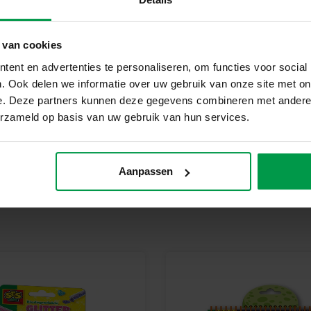
Handleiding
Waarom kiezen voor SES Creati
 van cookies
Bij SES Creative vinden we vei
ent en advertenties te personaliseren, om functies voor social
geproduceerd en getest in onze
. Ook delen we informatie over uw gebruik van onze site met on
veiligheidsnormen. Speelgoed va
e. Deze partners kunnen deze gegevens combineren met andere i
kinderen trots kunnen zijn op h
erzameld op basis van uw gebruik van hun services.
Begin vandaag nog met jouw 
Ga aan de slag en ontdek het pl
Aanpassen