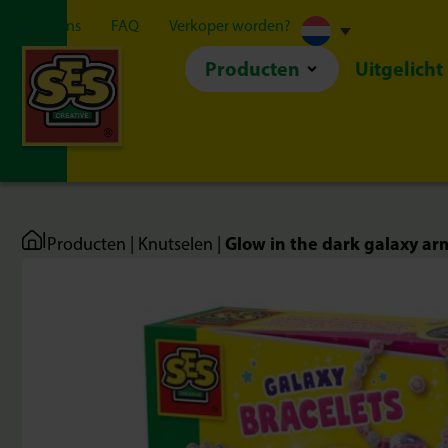
Over ons
FAQ
Verkoper worden?
Producten
Uitgelicht
|
Glow in the dark galaxy a
Producten
|
Knutselen
|