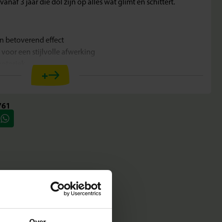
anaf 3 jaar die dol zijn op alles wat glimt en schittert.
en betoverend effect
s voor een stijlvolle afwerking
 motoriek
+
jaar
ek, passend voor elke polsmaat
761
he sieraden
n die overdag kleur en glans geven en in het donker een
. Combineer de glow in the dark kralen met de zilverkleurige
 helemaal bij jou past. Of je nu alleen knutselt of samen met
ijd iets zijn om trots op te zijn.
Over