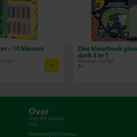
ter – 10 kleuren
Doe kleurboek glow
dark 3 in 1
eftijd
Minimale leeftijd
3+
Over
Over SES Creative
FAQ
Werken bij SES Creative