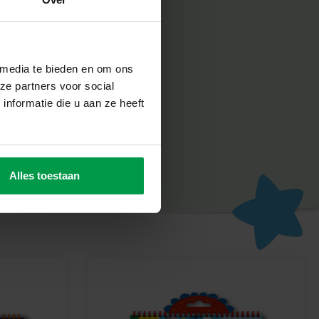
ve
ligheid erg belangrijk. Daarom worden de producten
 media te bieden en om ons
 fabriek in Nederland, volgens de strengste Europese
ze partners voor social
n SES Creative zorgt voor plezier en is erop gericht dat
nformatie die u aan ze heeft
un werk, wat de creativiteit en ontwikkeling stimuleert.
galaxy armbanden
ezier van het maken van sieraden die dag én nacht stralen!
Alles toestaan