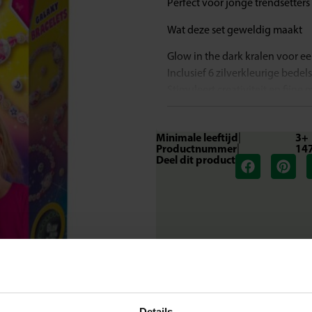
Perfect voor jonge trendsetters v
Wat deze set geweldig maakt
Glow in the dark kralen voor e
Inclusief 6 zilverkleurige bedel
Stimuleert creativiteit en fijne
Geschikt voor kinderen vanaf 3 
Eenvoudig te maken met elasti
Minimale leeftijd
|
3+
Productnummer
|
14
Ontwerp en draag jouw magisc
Deel dit product
Met deze set maak je armbande
verrassend lichtspel laten zien
bedels voor een unieke look die
vriendinnen, het resultaat zal alt
Inhoud van de set
Glow in the dark kralenmix
6 zilverkleurige bedels
Elastiek
Details