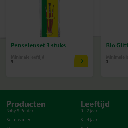
Penselenset 3 stuks
Bio Glit
Minimale leeftijd
Minimale le
3+
3+
Producten
Leeftijd
Baby & Peuter
0 – 2 jaar
Buitenspelen
3 – 4 jaar