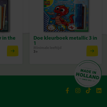
 in the
Doe kleurboek metallic 3 in
1
Minimale leeftijd
3+