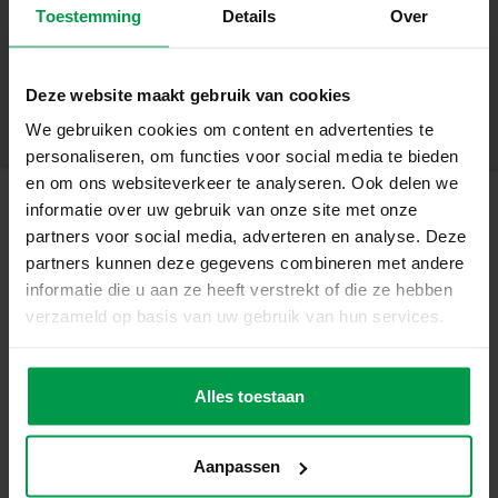
Toestemming
Details
Over
+
Gietmal dino eieren (gerecycled kunststof)
Modelgips (300 g)
Minimale leeftijd
|
5+
Productnummer
|
01411
Deze website maakt gebruik van cookies
Deel dit product
Spatel
We gebruiken cookies om content en advertenties te
Verf en penseel
personaliseren, om functies voor social media te bieden
en om ons websiteverkeer te analyseren. Ook delen we
Handleiding
informatie over uw gebruik van onze site met onze
partners voor social media, adverteren en analyse. Deze
Unieke eigenschappen
Gerelateerde producten
partners kunnen deze gegevens combineren met andere
Thema: dino’s
informatie die u aan ze heeft verstrekt of die ze hebben
Vingerverf
verzameld op basis van uw gebruik van hun services.
Minimale
Gietmal gemaakt van gerecycled kunststof
leeftijd
mega set 6
2+
kleuren x 110
Gedetailleerde mallen voor realistische resultaten
mL
Alles toestaan
Stimuleert creativiteit en fijne motoriek
Geschikt voor kinderen vanaf 5 jaar
Aanpassen
Bouw en versier je eigen dino eieren