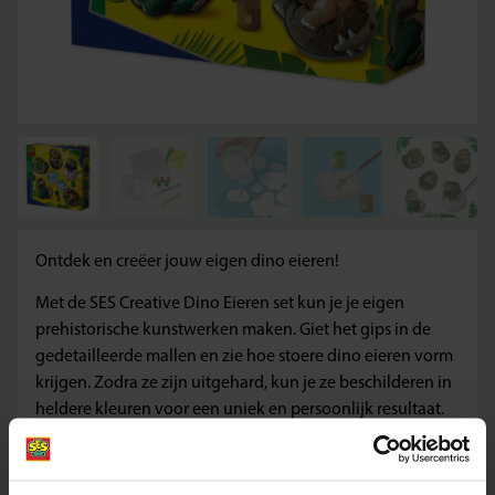
Ontdek en creëer jouw eigen dino eieren!
Met de SES Creative Dino Eieren set kun je je eigen
prehistorische kunstwerken maken. Giet het gips in de
gedetailleerde mallen en zie hoe stoere dino eieren vorm
krijgen. Zodra ze zijn uitgehard, kun je ze beschilderen in
heldere kleuren voor een uniek en persoonlijk resultaat.
Perfect voor kleine dinofans die graag creatief bezig zijn!
Inhoud van de verpakking