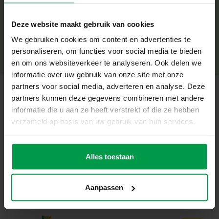
+
bloem en muffin
Geurende was in verschillende kleuren voor een
Deze website maakt gebruik van cookies
Minimale leeftijd
|
6+
persoonlijke touch
Productnummer
|
14925
We gebruiken cookies om content en advertenties te
Deel dit product
Eenvoudig en veilig te gebruiken in de magnetron
personaliseren, om functies voor social media te bieden
Stimuleert creativiteit en handvaardigheid
en om ons websiteverkeer te analyseren. Ook delen we
Perfect als uniek cadeau of om zelf te gebruiken
informatie over uw gebruik van onze site met onze
partners voor social media, adverteren en analyse. Deze
Maak en geniet van je eigen creaties
partners kunnen deze gegevens combineren met andere
Met deze set maak je in een handomdraai prachtige
Gerelateerde producten
informatie die u aan ze heeft verstrekt of die ze hebben
kaarsen. Smelt de gekleurde was, giet het in de vormpjes,
verzameld op basis van uw gebruik van hun services.
voeg een lont toe en laat het uitharden. Het resultaat:
Vingerverf
Minimale
sfeervolle kaarsen die je kamer opfleuren of een perfect
leeftijd
mega set 6
cadeau vormen.
2+
kleuren x 110
Alles toestaan
mL
Inhoud van de set
5 vormpjes (ster, hart, roos, bloem en muffin)
Aanpassen
Geurende was in verschillende kleuren
Wekpotjes