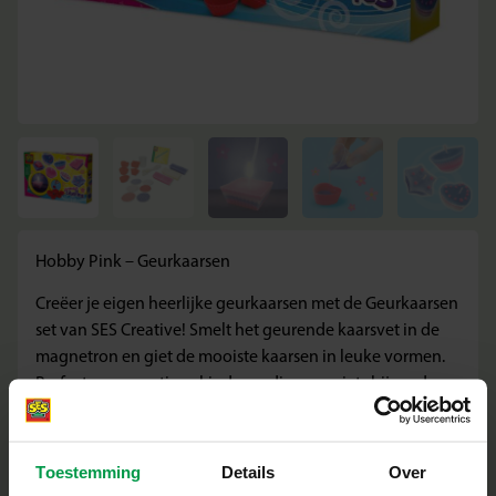
Hobby Pink – Geurkaarsen
Creëer je eigen heerlijke geurkaarsen met de Geurkaarsen
set van SES Creative! Smelt het geurende kaarsvet in de
magnetron en giet de mooiste kaarsen in leuke vormen.
Perfect voor creatieve kinderen die graag iets bijzonders
maken dat niet alleen mooi is, maar ook heerlijk ruikt.
Wat deze set geweldig maakt
Toestemming
Details
Over
Maak kaarsen in 5 verschillende vormen: ster, hart, roos,