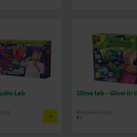
udio Lab
Slime lab – Glow in 
ftijd
Minimale leeftijd
8+