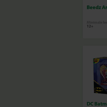
Beedz Ar
Minimale lee
12+
DC Batm