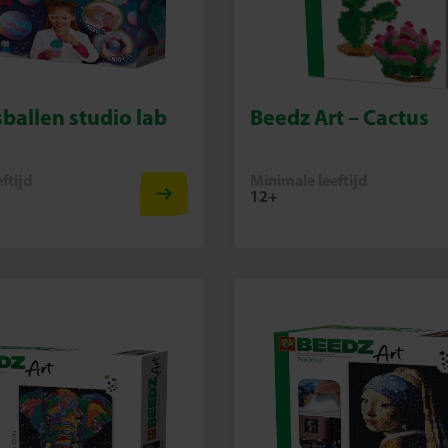
ballen studio lab
Beedz Art – Cactus
ftijd
Minimale leeftijd
12+