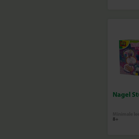
Nagel St
Minimale lee
8+