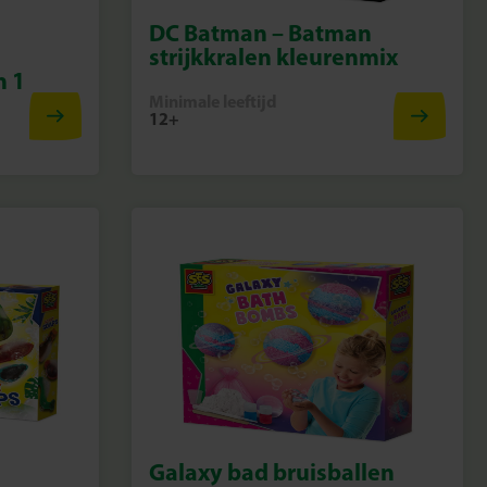
DC Batman – Batman
strijkkralen kleurenmix
n 1
Minimale leeftijd
12+
Galaxy bad bruisballen