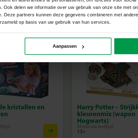
ftijd
Minimale leeftijd
7+
. Ook delen we informatie over uw gebruik van onze site met on
e. Deze partners kunnen deze gegevens combineren met andere i
erzameld op basis van uw gebruik van hun services.
Aanpassen
e kristallen en
Harry Potter – Strijk
nen
kleurenmix (wapen
Hogwarts)
ftijd
Minimale leeftijd
12+