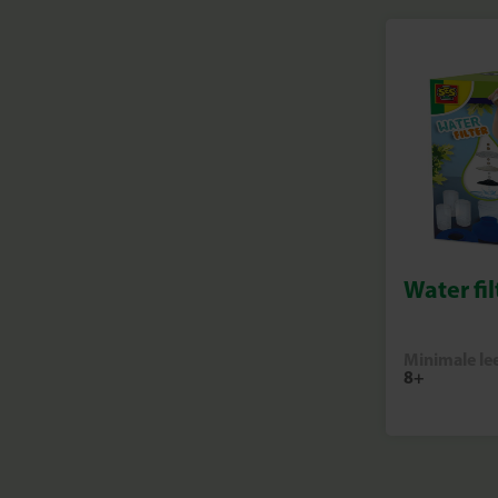
Water fil
Minimale lee
8+