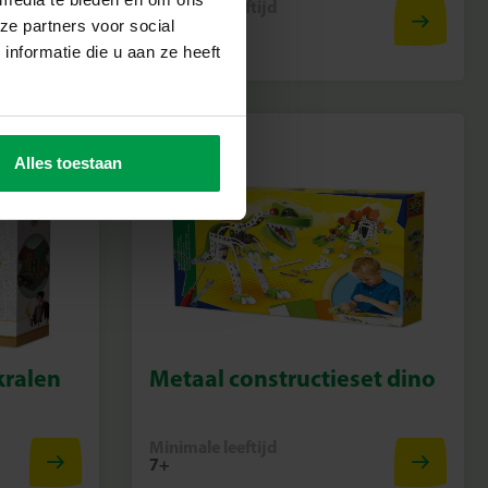
Minimale leeftijd
8+
ze partners voor social
nformatie die u aan ze heeft
Alles toestaan
kralen
Metaal constructieset dino
Minimale leeftijd
7+