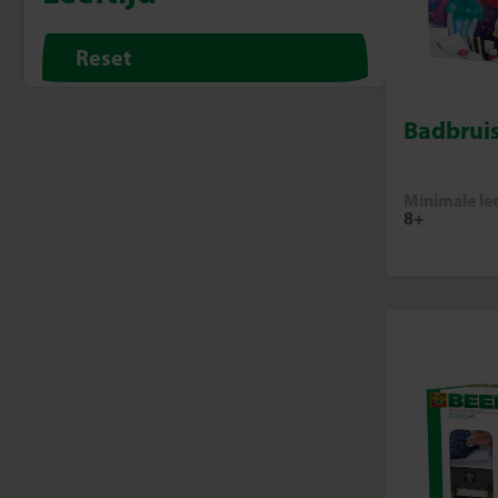
Reset
Badbruis
Minimale lee
8+