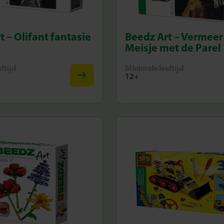
t – Olifant fantasie
Beedz Art – Vermeer
Meisje met de Parel
ftijd
Minimale leeftijd
12+