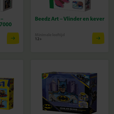
 –
Beedz Art – Vlinder en kever
 7000
Minimale leeftijd
12+