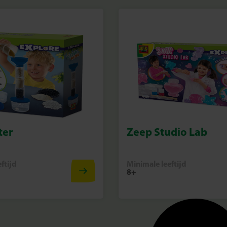
ter
Zeep Studio Lab
ftijd
Minimale leeftijd
8+