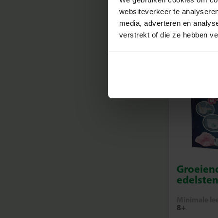
Minimale lee
8+
websiteverkeer te analyseren
media, adverteren en analys
verstrekt of die ze hebben v
Groeiend
edelste
Minimale lee
8+