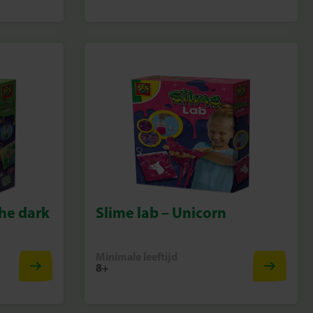
the dark
Slime lab – Unicorn
Minimale leeftijd
8+