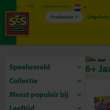
Over ons
FAQ
Verkoper worden?
Producten
Uitgelicht
|
6+ Jaar
Speelwereld
6+ Ja
24
Collectie
Meest populair bij
Leeftijd