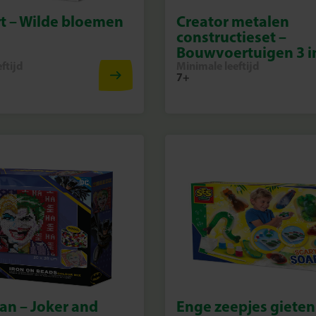
t – Wilde bloemen
Creator metalen
constructieset –
Bouwvoertuigen 3 i
ftijd
Minimale leeftijd
7+
an – Joker and
Enge zeepjes gieten