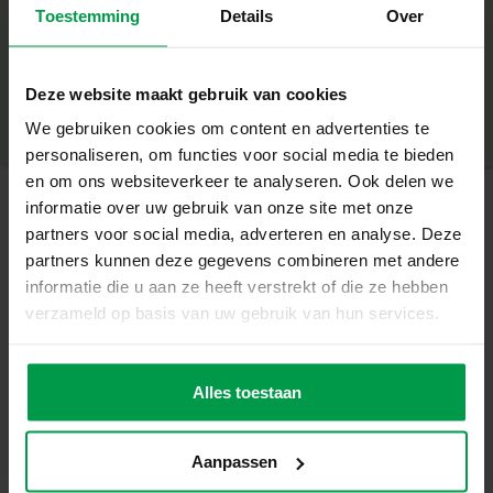
Wat deze set geweldig maakt
Toestemming
Details
Over
+
Maak zeepjes in verschillende vormen
Minimale leeftijd
|
7+
Mix kleuren voor een uniek galaxy-effect
Productnummer
|
14765
Deze website maakt gebruik van cookies
Deel dit product
Inclusief glitters voor extra sprankeling
We gebruiken cookies om content en advertenties te
Stimuleert creativiteit en fijne motoriek
personaliseren, om functies voor social media te bieden
Geschikt voor kinderen vanaf 7 jaar
en om ons websiteverkeer te analyseren. Ook delen we
Ontwerp je eigen galaxy-zeepjes
informatie over uw gebruik van onze site met onze
Met deze set creëer je betoverende zeepjes die niet alleen
partners voor social media, adverteren en analyse. Deze
Gerelateerde producten
mooi zijn om naar te kijken, maar ook heerlijk zijn om te
partners kunnen deze gegevens combineren met andere
gebruiken. Speel met kleuren, maak je eigen combinaties
informatie die u aan ze heeft verstrekt of die ze hebben
en voeg glitter toe voor een sprankelend resultaat. Een
verzameld op basis van uw gebruik van hun services.
Vingerverf
Minimale
perfecte activiteit voor een creatieve middag alleen of
leeftijd
trendy 4
samen met vrienden.
2+
kleuren x 110ml
Alles toestaan
Inhoud van de set
Zeep om te smelten
Aanpassen
Rode kleurstof (5 ml)