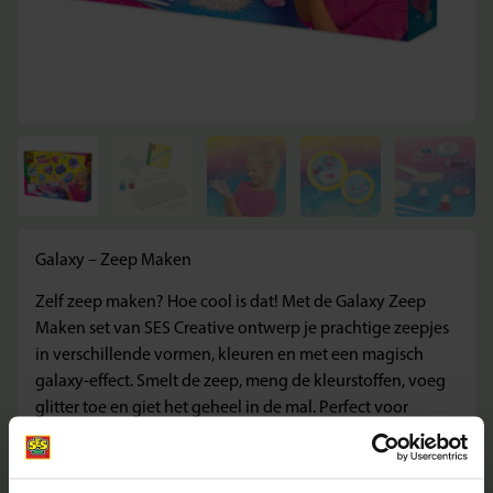
Galaxy – Zeep Maken
Zelf zeep maken? Hoe cool is dat! Met de Galaxy Zeep
Maken set van SES Creative ontwerp je prachtige zeepjes
in verschillende vormen, kleuren en met een magisch
galaxy-effect. Smelt de zeep, meng de kleurstoffen, voeg
glitter toe en giet het geheel in de mal. Perfect voor
creatieve kinderen vanaf 7 jaar die graag iets unieks
maken om te gebruiken of cadeau te doen.