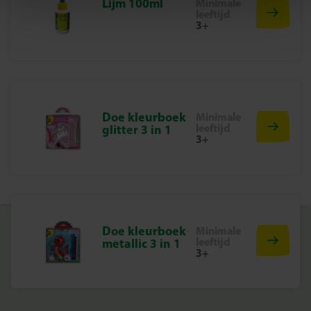
Lijm 100ml
Minimale
leeftijd
Waarom kiezen voor SES Creative?
3+
Bij SES Creative ontwikkelen we speelgoed dat kinderen
helpt groeien. Onze producten stimuleren creativiteit,
zelfvertrouwen en ontwikkeling – altijd veilig,
verantwoord en leuk. Al meer dan 50 jaar maken we
duurzaam speelgoed dat met trots in Nederland wordt
Doe kleurboek
Minimale
ontworpen en geproduceerd.
leeftijd
glitter 3 in 1
3+
Vouw vandaag nog je eerste dier!
Laat kinderen hun eigen dierentuin bouwen – papier
voor papier. Bestel nu de Zig Zag Origami Dieren set en
ontdek hoe leuk creatief vouwen kan zijn!
Doe kleurboek
Minimale
leeftijd
metallic 3 in 1
3+