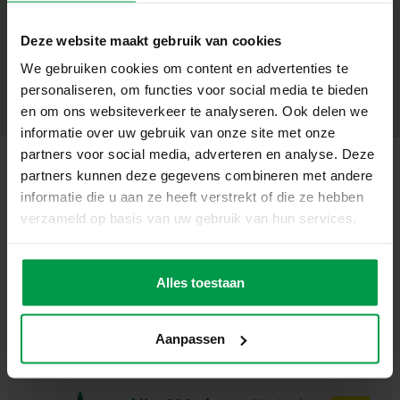
+
✂ Inclusief veilige kinderschaar – geschikt voor links- en
Deze website maakt gebruik van cookies
rechtshandigen
Minimale leeftijd
|
3+
We gebruiken cookies om content en advertenties te
Productnummer
|
14026
Deel dit product
Voorbedrukt vouwpapier met duidelijke vouwlijnen
personaliseren, om functies voor social media te bieden
en om ons websiteverkeer te analyseren. Ook delen we
Stimuleert fijne motoriek, concentratie en creativiteit
informatie over uw gebruik van onze site met onze
Ontworpen voor jonge kinderen – eenvoudig én leuk
partners voor social media, adverteren en analyse. Deze
Vouwen met een glimlach
partners kunnen deze gegevens combineren met andere
Gerelateerde producten
Kinderen ontdekken met deze set hoe leuk en
informatie die u aan ze heeft verstrekt of die ze hebben
toegankelijk origami kan zijn. Dankzij het vrolijk
verzameld op basis van uw gebruik van hun services.
bedrukte papier en de simpele zigzag-techniek, vouwen
Plakkaatverf
Minimale
ze in een mum van tijd een hele beestenboel bij elkaar.
leeftijd
trendy (6x45ml)
Het gebruik van een echte (maar veilige!) schaar maakt de
Alles toestaan
3+
ervaring extra echt – én extra leerzaam.
Inhoud van de set:
Aanpassen
Drukwerkdelen voor 9 verschillende dieren
Kinderschaar geschikt voor links- en rechtshandigen