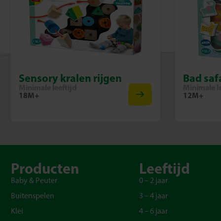
Sensory kralen rijgen
Bad saf
Minimale leeftijd
Minimale le
18M+
12M+
Producten
Leeftijd
Baby & Peuter
0 – 2 jaar
Buitenspelen
3 – 4 jaar
Klei
4 – 6 jaar