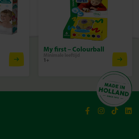
My first – Colourball
Minimale leeftijd
1+