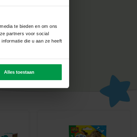
n met deze vrolijke vis-bootjes. Ideaal voor jonge kinderen
en hun fantasie de vrije loop laten!
s-bootjes en creëer de leukste badderavonturen met deze
or urenlang speelplezier in het water!
 media te bieden en om ons
ze partners voor social
nformatie die u aan ze heeft
Alles toestaan