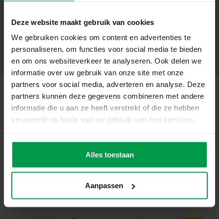
– Die Fische sind multifunktional einsetzbar und sorgen
+
für zusätzlichen Spielspaß.
Deze website maakt gebruik van cookies
– Fördert die Hand-Augen-Koordination und die
Mindestalter
|
10M+
Feinmotorik
We gebruiken cookies om content en advertenties te
Produktnummer
|
13098
Teilen Sie dieses Produkt
– Kreatives Spielen im Wasser
personaliseren, om functies voor social media te bieden
– Leicht von kleinen Händen zu halten
en om ons websiteverkeer te analyseren. Ook delen we
– Perfekt für Kinder ab 10 Monaten
informatie over uw gebruik van onze site met onze
Warum dies perfekt für Sie ist
partners voor social media, adverteren en analyse. Deze
Dieses Set ist ideal für Eltern, die ihren Kindern das Baden
partners kunnen deze gegevens combineren met andere
Ähnliche Produkte
noch mehr Spaß machen möchten. Es bietet eine
informatie die u aan ze heeft verstrekt of die ze hebben
unterhaltsame Möglichkeit zum Spielen und Lernen und
verzameld op basis van uw gebruik van hun services.
fördert gleichzeitig die Hand-Augen-Koordination und
Nachziehtier
Mindestalte
Feinmotorik Ihres Kindes. Diese Fischboote machen jedes
r
Einhorn 2 in 1
Bad zu einem Abenteuer und regen das kreative Spiel
Alles toestaan
18M+
aus Holz
Ihres Kindes an.
Inhalt des Sets
Aanpassen
– 4 multifunktionale Fischboote in verschiedenen Farben
Warum SES Creative wählen?
Bei SES Creative legen wir großen Wert auf Sicherheit.