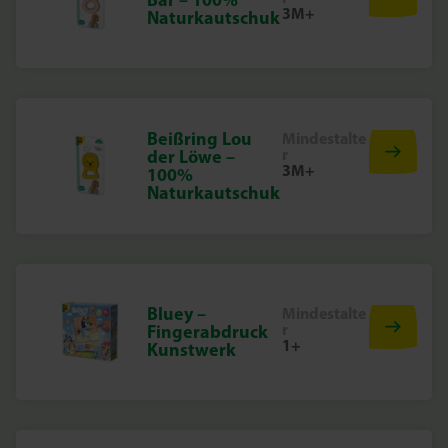
3M+
Naturkautschuk
Beißring Lou
Mindestalte
r
der Löwe –
3M+
100%
Naturkautschuk
Bluey –
Mindestalte
r
Fingerabdruck
1+
Kunstwerk