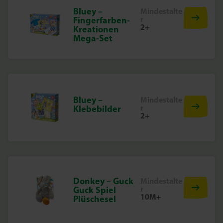
Bluey –
Mindestalte
r
Fingerfarben-
2+
Kreationen
Mega-Set
Bluey –
Mindestalte
r
Klebebilder
2+
Donkey – Guck
Mindestalte
r
Guck Spiel
10M+
Plüschesel