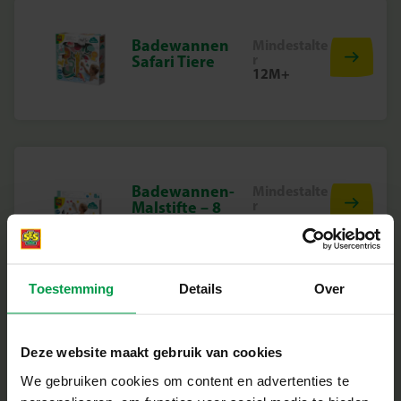
Badewannen
Mindestalte
r
Safari Tiere
12M+
Badewannen-
Mindestalte
r
Malstifte – 8
24M+
Farben
Toestemming
Details
Over
Badewannenins
Mindestalte
Deze website maakt gebruik van cookies
r
el – Einhorn
12M+
We gebruiken cookies om content en advertenties te