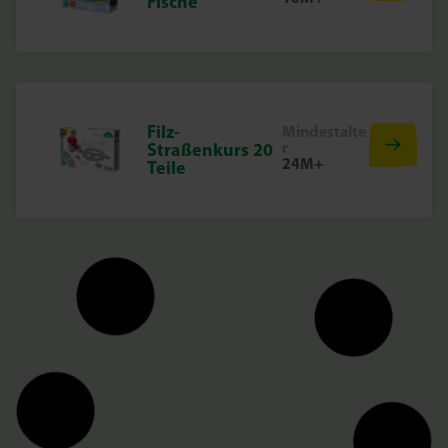
Fische
Filz-
Mindestalte
r
Straßenkurs 20
24M+
Teile