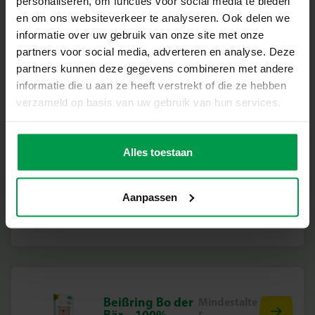
personaliseren, om functies voor social media te bieden
en om ons websiteverkeer te analyseren. Ook delen we
informatie over uw gebruik van onze site met onze
partners voor social media, adverteren en analyse. Deze
Badfarbtablette
Mindestalte
partners kunnen deze gegevens combineren met andere
r
n 18 St. –
3+
informatie die u aan ze heeft verstrekt of die ze hebben
Farben mischen
Krabbe
verzameld op basis van uw gebruik van hun services.
Alles toestaan
Badfarbtablette
Mindestalte
r
n 18 St. –
Aanpassen
3+
Farben mischen
Tintenfisch
Beißring Bo der
Mindestalte
r
Bär – 100%