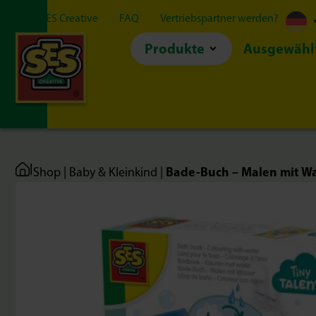
Über SES Creative
FAQ
Vertriebspartner werden?
Produkte
Ausgewähl
|
Bade-Buch – Malen mit Wa
Shop
|
Baby & Kleinkind
|