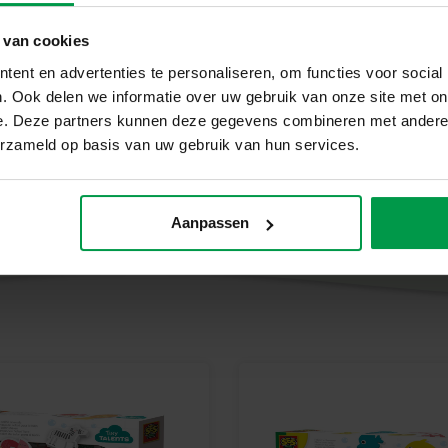
Inhalt der Verpackung
 van cookies
1 Wasserfarbenbuch – Dinosauri
ent en advertenties te personaliseren, om functies voor social
. Ook delen we informatie over uw gebruik van onze site met on
Ohne Zubehör – verwenden Sie
e. Deze partners kunnen deze gegevens combineren met andere i
erzameld op basis van uw gebruik van hun services.
Fördern Sie spielerisches Lerne
Jede Seite bietet eine neue Wel
Überraschungen. Ihr Kind lernt
immer wieder von der magische
Aanpassen
Beginnen Sie noch heute mit d
Erwecken Sie Farben zum Leben
Für neugierige Kleinkinder, di