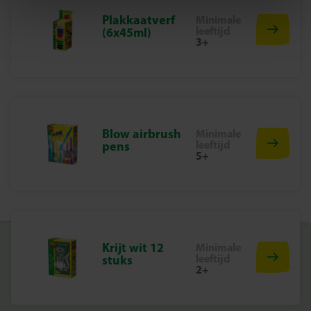
Gips
Plakkaatverf
Minimale
6 kleuren plakkaatverf
leeftijd
(6x45ml)
3+
Glitterlijm in goud en zilver
Pincet en penseel
Waarom kiezen voor SES Creative?
Bij SES Creative vinden we veiligheid erg belangrijk.
Daarom worden de producten geproduceerd en getest in
Blow airbrush
Minimale
leeftijd
pens
de fabriek in Nederland, volgens de strengste Europese
5+
veiligheidsnormen. Speelgoed van SES Creative zorgt
voor plezier en is erop gericht dat kinderen trots kunnen
zijn op hun werk, wat de creativiteit en ontwikkeling
stimuleert.
Begin vandaag nog met jouw unicorn collectie
Krijt wit 12
Minimale
leeftijd
stuks
Pak de Gips Gieten en Schilderen – Baby Unicorns set en
2+
maak jouw eigen magische, glinsterende beeldjes. Een
creatieve en betoverende activiteit voor jong en oud!