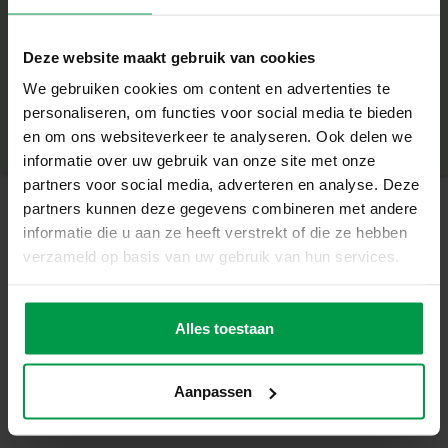
glitterlijm toe voor een betoverende finishing touch.
+
Wat deze set geweldig maakt
Deze website maakt gebruik van cookies
Minimale leeftijd
|
5+
We gebruiken cookies om content en advertenties te
Maak en schilder 10 baby-eenhoorn beeldjes
Productnummer
|
14723
personaliseren, om functies voor social media te bieden
Deel dit product
Inclusief 6 kleuren dekkende plakkaatverf
en om ons websiteverkeer te analyseren. Ook delen we
Glitterlijm in goud en zilver voor extra magie
informatie over uw gebruik van onze site met onze
Meng verf voor zachte pastelkleuren of felle tinten
partners voor social media, adverteren en analyse. Deze
Stimuleert creativiteit, fijne motoriek en fantasie
partners kunnen deze gegevens combineren met andere
Creëer jouw magische unicorns
informatie die u aan ze heeft verstrekt of die ze hebben
Gerelateerde producten
verzameld op basis van uw gebruik van hun services.
Met deze set wordt elk beeldje een uniek kunstwerk. Giet
de vormen met gips, laat ze uitharden en verf ze daarna
Plakkaatverf
Minimale
helemaal in jouw stijl. De glitterlijm maakt je unicorns
leeftijd
Alles toestaan
trendy (6x45ml)
extra sprankelend – perfect om neer te zetten, cadeau te
3+
doen of te verzamelen.
Aanpassen
Inhoud van de set
10 gipsvormen van baby-eenhoorns