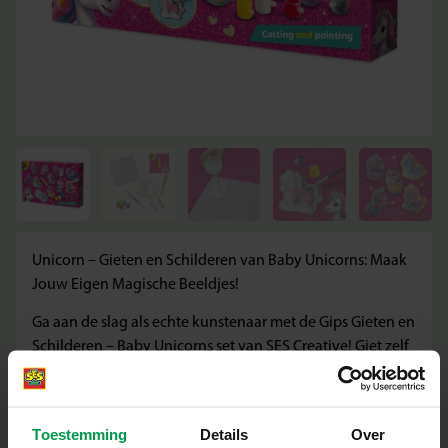
Unicorn – Gieten en Schilderen van Baby Unicorns: Maak
Jouw Eigen Magische Beeldjes!
Ga aan de slag als echte kunstenaar met de Gips Gieten en
Schilderen – Baby Unicorns set van SES Creative! Giet zelf
tien schattige baby-eenhoorns en schilder ze daarna
helemaal naar jouw smaak. Kies voor zachte
pastelkleuren, ga voor vrolijk fel of mix en match – het
Toestemming
Details
Over
kan allemaal. Voeg tot slot goud- en zilverkleurige