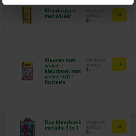
en -vrouwen die net een stapje verder willen gaan. Bouw
samen of alleen en ontdek hoe leuk houtbewerking kan
Kleurkrijtjes
Minimale
leeftijd
met wisser
zijn.
2+
Kleuren met
Minimale
leeftijd
water
3+
kleurboek met
water stift –
Fantasie
Doe kleurboek
Minimale
leeftijd
metallic 3 in 1
3+