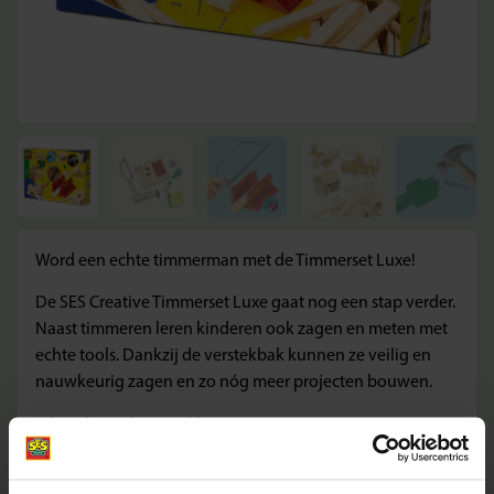
Word een echte timmerman met de Timmerset Luxe!
De SES Creative Timmerset Luxe gaat nog een stap verder.
Naast timmeren leren kinderen ook zagen en meten met
echte tools. Dankzij de verstekbak kunnen ze veilig en
nauwkeurig zagen en zo nóg meer projecten bouwen.
Inhoud van de verpakking
Hamer