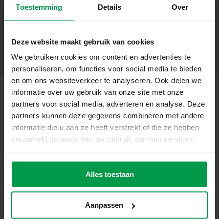
Spijkers
Toestemming
Details
Over
+
Hout
Minimale leeftijd
|
5+
Productnummer
|
00944
Deze website maakt gebruik van cookies
Zaag
Deel dit product
We gebruiken cookies om content en advertenties te
Verstekbak
personaliseren, om functies voor social media te bieden
en om ons websiteverkeer te analyseren. Ook delen we
Unieke eigenschappen
informatie over uw gebruik van onze site met onze
Inclusief echte hamer en zaag voor een realistische
partners voor social media, adverteren en analyse. Deze
Gerelateerde producten
timmerervaring
partners kunnen deze gegevens combineren met andere
informatie die u aan ze heeft verstrekt of die ze hebben
Verstekbak voor veilig en nauwkeurig zagen
verzameld op basis van uw gebruik van hun services.
Vingerverf
Minimale
Stimuleert creativiteit, handvaardigheid en technisch
leeftijd
trendy 4
2+
inzicht
kleuren x 110ml
Alles toestaan
Ideaal voor kinderen vanaf 5 jaar
Leerzaam én leuk
Aanpassen
De Timmerset Luxe is perfect voor jonge timmermannen