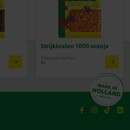
Strijkkralen 1000 oranje
Minimale leeftijd
5+