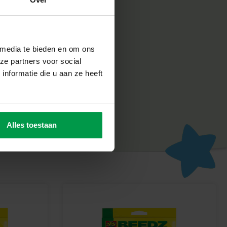
ligheid erg belangrijk. Daarom worden de producten
abriek in Nederland, volgens de strengste Europese
n SES Creative zorgt voor plezier en is erop gericht dat
un werk, wat de creativiteit en ontwikkeling stimuleert.
 media te bieden en om ons
Beedz avontuur
ze partners voor social
alen en maak je eigen stoere T-Rex met dit unieke legbord.
nformatie die u aan ze heeft
speelplezier!
Alles toestaan