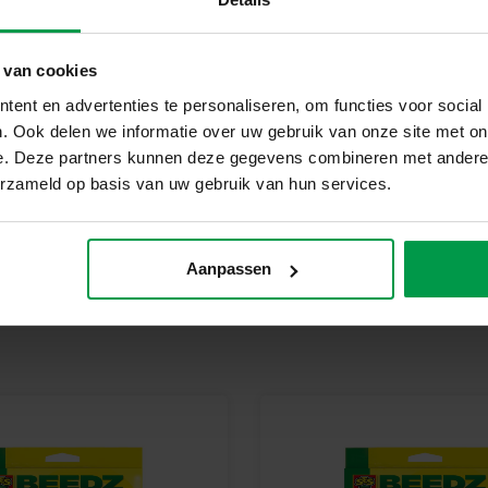
Bij SES Creative vinden we vei
geproduceerd en getest in de f
veiligheidsnormen. Speelgoed va
 van cookies
kinderen trots kunnen zijn op h
ent en advertenties te personaliseren, om functies voor social
Begin vandaag nog met jouw 
. Ook delen we informatie over uw gebruik van onze site met on
Ontdek het plezier van strijkkr
e. Deze partners kunnen deze gegevens combineren met andere i
Perfect voor eindeloos creatief 
erzameld op basis van uw gebruik van hun services.
Aanpassen