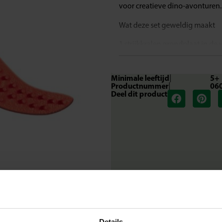
voor creatieve dino-avonturen.
Wat deze set geweldig maakt
1 strijkkralen grondplaat in de
Compatibel met alle SES strijkk
Geschikt voor kinderen vanaf 5 
Minimale leeftijd
|
5+
Stimuleert creativiteit en fijne
Productnummer
|
06
Stevig en duurzaam legbord vo
Deel dit product
Laat je verbeelding stralen
Met dit legbord kunnen kinder
houdt de kralen goed op hun pl
ontstaat. Een geweldige manier 
fascinatie voor dinosaurussen t
Inhoud van de set
1 strijkkralen grondplaat in de
Waarom kiezen voor SES Creati
Details