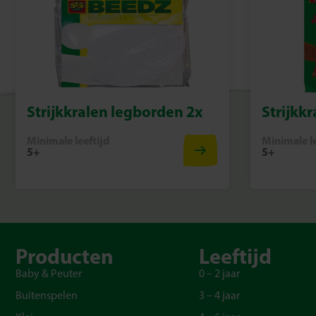
Strijkkralen legborden 2x
Strijkk
Minimale leeftijd
Minimale le
5+
5+
Producten
Leeftijd
Baby & Peuter
0 – 2 jaar
Buitenspelen
3 – 4 jaar