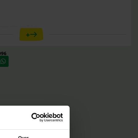
 vorm van een T-Rex
+
ralen
jaar
 motoriek
096
or langdurig gebruik
en hun eigen T-Rex ontwerpen en bouwen. Het stevige bord
ek, zodat er na het strijken een indrukwekkend resultaat
om spelenderwijs te leren, creativiteit te ontwikkelen en de
ot leven te brengen.
 vorm van een T-Rex
ve
Over