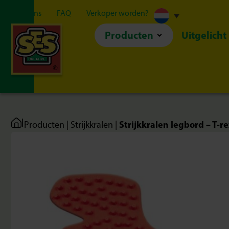
Over ons
FAQ
Verkoper worden?
Producten
Uitgelicht
|
Strijkkralen legbord – T-r
Producten
|
Strijkkralen
|