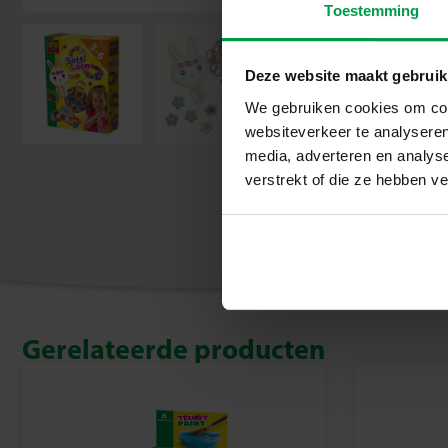
Toestemming
Deze website maakt gebruik
We gebruiken cookies om cont
websiteverkeer te analyseren
media, adverteren en analys
verstrekt of die ze hebben v
Gerelateerde producten