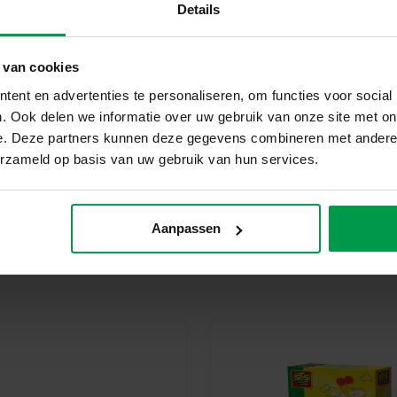
Details
Bloem bedel groen
Bloem bedel blauw
 van cookies
Bloem bedel roze
ent en advertenties te personaliseren, om functies voor social
. Ook delen we informatie over uw gebruik van onze site met on
Bloem bedel paars
e. Deze partners kunnen deze gegevens combineren met andere i
Bloem bedel wit
erzameld op basis van uw gebruik van hun services.
Houten loom punnikpopje kon
Instructies
Aanpassen
Waarom kiezen voor SES Creati
Bij SES Creative vinden we vei
geproduceerd en getest in de f
veiligheidsnormen. Speelgoed va
kinderen trots kunnen zijn op h
Maak zelf de vrolijkste armband