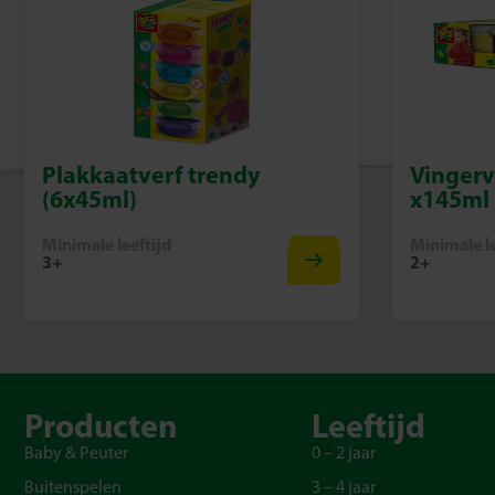
Plakkaatverf trendy
Vingerv
(6x45ml)
x145ml
Minimale leeftijd
Minimale le
3+
2+
Producten
Leeftijd
Baby & Peuter
0 – 2 jaar
Buitenspelen
3 – 4 jaar