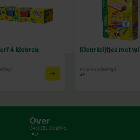
erf 4 kleuren
Kleurkrijtjes met wi
eftijd
Minimale leeftijd
2+
Over
Over SES Creative
FAQ