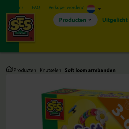
Over ons
FAQ
Verkoper worden?
Producten
Uitgelicht
|
Soft loom armbanden
Producten
|
Knutselen
|