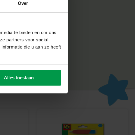
Over
 media te bieden en om ons
ze partners voor social
nformatie die u aan ze heeft
ijn
Alles toestaan
ve
ligheid erg belangrijk. Daarom worden de producten
abriek in Nederland, volgens de strengste Europese
n SES Creative zorgt voor plezier en is erop gericht dat
un werk, wat de creativiteit en ontwikkeling stimuleert.
jes met deze kleurrijke Soft Loom-set!