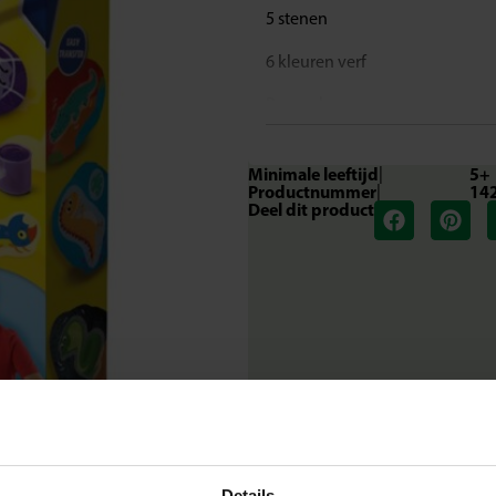
5 stenen
6 kleuren verf
Penseel
Rub-on transfers
Minimale leeftijd
|
5+
Unieke eigenschappen
Productnummer
|
14
Deel dit product
Rub-on transfers voor eenvou
Stimuleert creativiteit en fijne
Geschikt voor kinderen vanaf 5 
Perfect voor persoonlijke kun
Laat je creativiteit zien
Schilder je stenen in je favorie
Ga vandaag nog aan de slag!
Details