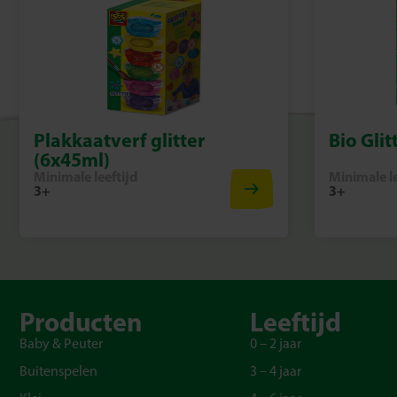
Plakkaatverf glitter
Bio Glit
(6x45ml)
Minimale leeftijd
Minimale le
3+
3+
Producten
Leeftijd
Baby & Peuter
0 – 2 jaar
Buitenspelen
3 – 4 jaar