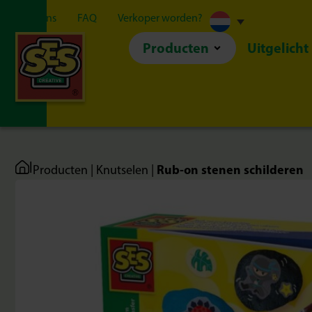
Over ons
FAQ
Verkoper worden?
Producten
Uitgelicht
|
Rub-on stenen schilderen
Producten
|
Knutselen
|