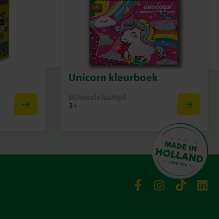
Unicorn kleurboek
Minimale leeftijd
3+