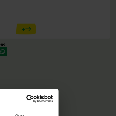
+
289
dig aanbrengen
 motoriek
jaar
stwerken
te kleuren en voeg bijzondere designs toe met de transfers.
Over