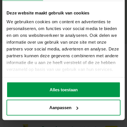
414 glanzende stickers
+
Deze website maakt gebruik van cookies
54 oranje metallic foamstukken
Minimale leeftijd
|
5+
We gebruiken cookies om content en advertenties te
Productnummer
|
14296
54 diamantstickers
Deel dit product
personaliseren, om functies voor social media te bieden
en om ons websiteverkeer te analyseren. Ook delen we
Unieke eigenschappen
informatie over uw gebruik van onze site met onze
Eenvoudig te monteren en decoreren
partners voor social media, adverteren en analyse. Deze
partners kunnen deze gegevens combineren met andere
Stimuleert creativiteit, fijne motoriek en
Gerelateerde producten
informatie die u aan ze heeft verstrekt of die ze hebben
probleemoplossend denken
verzameld op basis van uw gebruik van hun services.
Geschikt vanaf 5 jaar
Vingerverf
Minimale
leeftijd
primair 4
Laat je creativiteit zien
Alles toestaan
2+
kleuren x 110ml
Maak draken die echt uniek zijn door stickers en
foamstukken te combineren.
Aanpassen
Ga vandaag nog aan de slag!
Laat de fantasie van je kind vliegen met deze magische
draken.