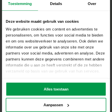
Toestemming
Details
Over
+
Stimuleert fijne motoriek en hand-oogcoördinatie
Minimale leeftijd
|
3+
Bereidt kinderen voor op zelfstandigheid
Productnummer
|
14629
Deze website maakt gebruik van cookies
Deel dit product
Perfect voor kinderen vanaf 3 jaar
We gebruiken cookies om content en advertenties te
personaliseren, om functies voor social media te bieden
Leren door te doen
en om ons websiteverkeer te analyseren. Ook delen we
informatie over uw gebruik van onze site met onze
Met deze set oefenen kinderen spelenderwijs hoe ze hun
partners voor social media, adverteren en analyse. Deze
veters moeten strikken. De combinatie van herhaling en
Gerelateerde producten
partners kunnen deze gegevens combineren met andere
plezier zorgt ervoor dat ze snel zelfverzekerd worden. De
informatie die u aan ze heeft verstrekt of die ze hebben
foam schoen is licht en handzaam, zodat kinderen overal
verzameld op basis van uw gebruik van hun services.
kunnen oefenen – thuis, onderweg of op school.
Lijm 100ml
Minimale
leeftijd
Inhoud van de verpakking
3+
Alles toestaan
1 schoen van foam
1 schoenveter
Aanpassen
Waarom kiezen voor SES Creative