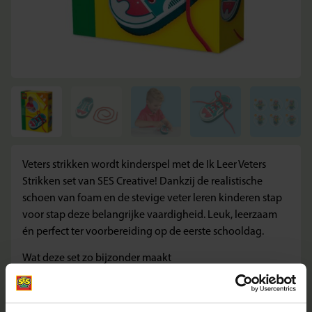
Veters strikken wordt kinderspel met de Ik Leer Veters
Strikken set van SES Creative! Dankzij de realistische
schoen van foam en de stevige veter leren kinderen stap
voor stap deze belangrijke vaardigheid. Leuk, leerzaam
én perfect ter voorbereiding op de eerste schooldag.
Wat deze set zo bijzonder maakt
Realistische foam schoen voor levensechte oefening
Stevige veter om keer op keer te oefenen