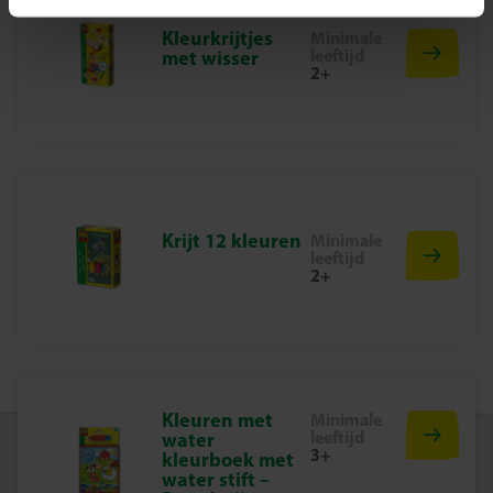
Bij SES Creative maken we speelgoed dat creativiteit én
Kleurkrijtjes
Minimale
leeftijd
met wisser
zelfvertrouwen stimuleert. Onze producten worden in
2+
Nederland ontwikkeld en geproduceerd, met de hoogste
aandacht voor veiligheid, kwaliteit en speelplezier.
Klaar om zelfstandig je veters te strikken?
Bestel nu de SES Creative – Ik Leer Veters Strikken en geef
je kind een speelse voorsprong in zelfredzaamheid!
Krijt 12 kleuren
Minimale
leeftijd
2+
Kleuren met
Minimale
leeftijd
water
3+
kleurboek met
water stift –