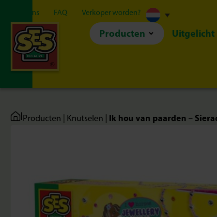
Over ons
FAQ
Verkoper worden?
Producten
Uitgelicht
|
Ik hou van paarden – Siera
Producten
|
Knutselen
|