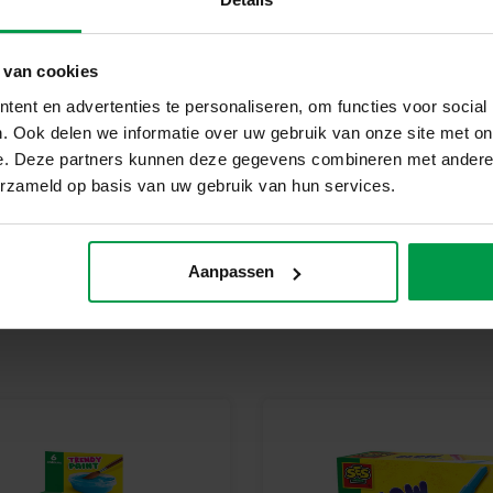
Diverse kralen in verschillend
Elastiek en koord voor het mak
Handleiding
 van cookies
Waarom kiezen voor SES Creati
ent en advertenties te personaliseren, om functies voor social
. Ook delen we informatie over uw gebruik van onze site met on
Bij SES Creative vinden we vei
e. Deze partners kunnen deze gegevens combineren met andere i
geproduceerd en getest in de f
erzameld op basis van uw gebruik van hun services.
veiligheidsnormen. Speelgoed va
kinderen trots kunnen zijn op h
Begin vandaag nog met jouw si
Aanpassen
Laat je liefde voor paarden zien
biedt alles wat je nodig hebt o
Klaar om te schitteren?