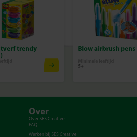
tverf trendy
Blow airbrush pens
)
eftijd
Minimale leeftijd
5+
Over
Over SES Creative
FAQ
Werken bij SES Creative