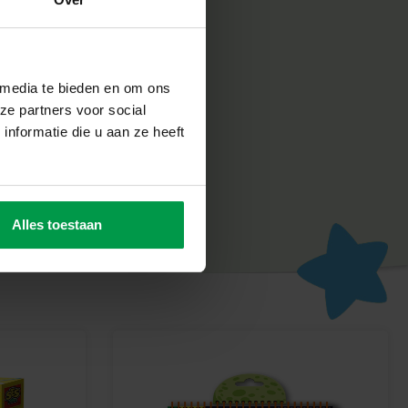
e vormen en kleuren
en van sieraden
ve?
 media te bieden en om ons
ze partners voor social
ligheid erg belangrijk. Daarom worden de producten
nformatie die u aan ze heeft
abriek in Nederland, volgens de strengste Europese
n SES Creative zorgt voor plezier en is erop gericht dat
un werk, wat de creativiteit en ontwikkeling stimuleert.
eradencollectie
Alles toestaan
 in elk sieraad dat je maakt. De I Love Horses Sieraden Studio
m jouw creatieve ideeën om te zetten in prachtige accessoires.