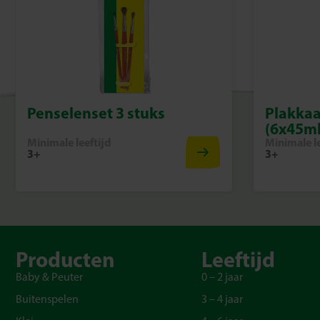
Penselenset 3 stuks
Plakkaa
(6x45ml
Minimale leeftijd
Minimale le
3+
3+
Producten
Leeftijd
Baby & Peuter
0 – 2 jaar
Buitenspelen
3 – 4 jaar