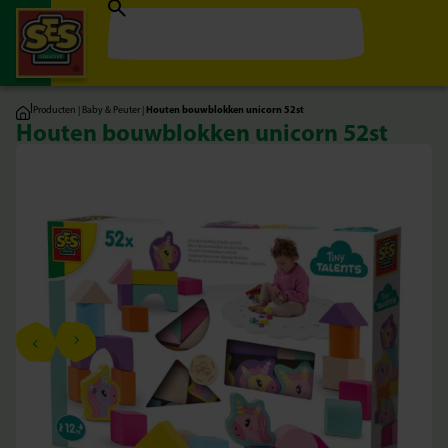
|
Producten
|
Baby & Peuter
|
Houten bouwblokken unicorn 52st
Houten bouwblokken unicorn 52st