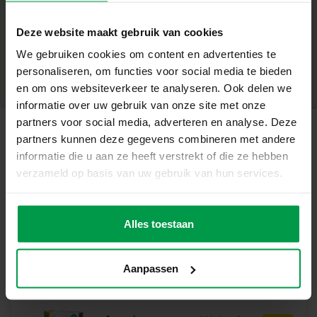
Wat deze Set Geweldig Maakt
+
• Bevat 49 houten blokken in moderne kleuren en 3
Deze website maakt gebruik van cookies
eenhoornvormen
Minimale leeftijd
|
12M+
• Stimuleert fijne motoriek, creatief denken en ruimtelijk
We gebruiken cookies om content en advertenties te
Productnummer
|
13251
Deel dit product
inzicht
personaliseren, om functies voor social media te bieden
• Gemaakt van hoogwaardig, kindveilig hout
en om ons websiteverkeer te analyseren. Ook delen we
• Inclusief handige opbergtas voor snel en makkelijk
informatie over uw gebruik van onze site met onze
opruimen
partners voor social media, adverteren en analyse. Deze
• Perfect voor kinderen vanaf 12 maanden
partners kunnen deze gegevens combineren met andere
Gerelateerde producten
Waarom Dit Perfect Voor Jou Is
informatie die u aan ze heeft verstrekt of die ze hebben
Deze houten blokken set is perfect voor ouders die
verzameld op basis van uw gebruik van hun services.
creatief spel willen stimuleren met duurzaam speelgoed.
Sense around
Minimale
Door te stapelen, bouwen en combineren ontwikkelt je
leeftijd
activiteiten ring
kind niet alleen motorische vaardigheden, maar ook
Alles toestaan
1M+
probleemoplossend denken en fantasie – allemaal terwijl
ze plezier hebben in hun eigen droomwereld.
Aanpassen
Inhoud van de Verpakking
• 49 houten bouwblokken
• 3 geprinte eenhoornvormen