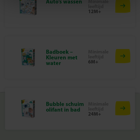
Auto’s wassen
Minimale
• 1 opbergtas
leeftijd
Waarom Kiezen voor SES Creative?
12M+
Bij SES Creative staat spelenderwijs leren centraal.
Begin Vandaag Nog Met Magisch Bouwen
Laat je kind bouwen, ontdekken en dromen met de
Houten Bouwblokken Eenhoorn van SES Creative. Voor
eindeloos fantasierijk speelplezier, elke dag opnieuw!
Badboek –
Minimale
leeftijd
Kleuren met
6M+
water
Bubble schuim
Minimale
leeftijd
olifant in bad
24M+