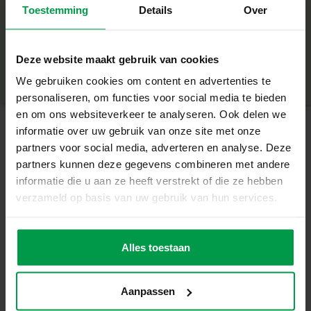
Toestemming
Details
Over
+
180 diamantstickers in 5 kleuren
5 Harry Potter mozaïekkaarten
Minimale leeftijd
|
5+
Productnummer
|
09342
Deze website maakt gebruik van cookies
Deel dit product
Waarom kiezen voor deze set?
We gebruiken cookies om content en advertenties te
Officiële Harry Potter thema knutselset
personaliseren, om functies voor social media te bieden
en om ons websiteverkeer te analyseren. Ook delen we
Eenvoudig en ontspannend: stickers plakken volgens het
informatie over uw gebruik van onze site met onze
patroon
partners voor social media, adverteren en analyse. Deze
Gerelateerde producten
partners kunnen deze gegevens combineren met andere
Stimuleert concentratie, fijne motoriek en creativiteit
informatie die u aan ze heeft verstrekt of die ze hebben
Geen lijm nodig, direct aan de slag
verzameld op basis van uw gebruik van hun services.
Plakkaatverf
Minimale
leeftijd
(6x45ml)
Perfect voor kinderen vanaf 5 jaar en echte Potterheads
3+
Creëer Je Eigen Magische Mozaïeken
Alles toestaan
Met de glinsterende diamantstickers versier je de
mozaïekkaarten van Harry, Hermelien, Ron en andere
Aanpassen
geliefde personages. Terwijl je elke sticker plakt, ontstaat