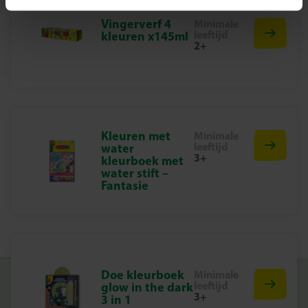
er een schitterend kunstwerk dat je met trots kunt
bewaren of cadeau kunt doen.
Vingerverf 4
Minimale
leeftijd
kleuren x145ml
Aan de slag!
2+
Pak je kaart, kies de juiste stickers en volg het patroon.
Voor je het weet schitteren jouw Harry Potter creaties
alsof er een betovering op rust. Met de Harry Potter
Diamond Painting Kit van SES Creative wordt knutselen
pas écht magisch.
Kleuren met
Minimale
leeftijd
water
3+
kleurboek met
water stift –
Fantasie
Doe kleurboek
Minimale
leeftijd
glow in the dark
3+
3 in 1