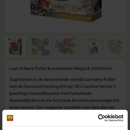
Laat Je Harry Potter Kunstwerken Magisch Schitteren!
Stap binnen in de betoverende wereld van Harry Potter
met de Diamond Painting Kit van SES Creative! Versier 5
prachtige mozaïekkaarten met fonkelende
diamantstickers en zie hoe jouw favoriete personages tot
leven komen. Een magische activiteit voor fans die van
creativiteit én glitter houden!
Inhoud van de verpakking: