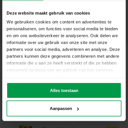
Inhoud van de verpakking:
+
Deze website maakt gebruik van cookies
Gietmal (paard)
Minimale leeftijd
|
5+
We gebruiken cookies om content en advertenties te
Productnummer
|
01211
Gips
Deel dit product
personaliseren, om functies voor social media te bieden
6 kleuren verf
en om ons websiteverkeer te analyseren. Ook delen we
informatie over uw gebruik van onze site met onze
Penseel
partners voor social media, adverteren en analyse. Deze
partners kunnen deze gegevens combineren met andere
Waarom kiezen voor deze set?
Gerelateerde producten
informatie die u aan ze heeft verstrekt of die ze hebben
Maak je eigen 3D-paardenbeeld met gips
verzameld op basis van uw gebruik van hun services.
Gedetailleerde mal voor een prachtig resultaat
Vingerverf
Minimale
leeftijd
trendy 4
Inclusief verf en penseel om je creatie te personaliseren
Alles toestaan
2+
kleuren x 110ml
Stimuleert creativiteit en fijne motoriek
Aanpassen
Perfect voor jonge paardenliefhebbers vanaf 5 jaar
Ontwerp en schilder je eigen paard