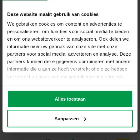
Inhoud van de verpakking
+
Deze website maakt gebruik van cookies
3 verschillende gietmallen
Minimale leeftijd
|
5+
We gebruiken cookies om content en advertenties te
Productnummer
|
01406
Gips
Deel dit product
personaliseren, om functies voor social media te bieden
Verf
en om ons websiteverkeer te analyseren. Ook delen we
informatie over uw gebruik van onze site met onze
Penseel
partners voor social media, adverteren en analyse. Deze
partners kunnen deze gegevens combineren met andere
Unieke eigenschappen
Gerelateerde producten
informatie die u aan ze heeft verstrekt of die ze hebben
Zelf gips gieten in 3D voor echte dinofiguren
verzameld op basis van uw gebruik van hun services.
Inclusief drie verschillende gietmallen
Plakkaatverf
Minimale
leeftijd
trendy (6x45ml)
Stimuleert creativiteit en fijne motoriek
Alles toestaan
3+
Geschikt voor kinderen vanaf 5 jaar
Aanpassen
Leuk en educatief, ideaal voor kleine dino-fans
Maak en schilder je eigen dino’s