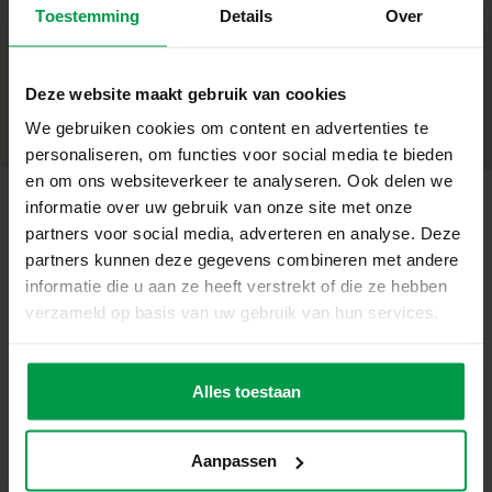
Toestemming
Details
Over
+
folie.
Vier verschillende foliesoorten voor een betoverend
Minimale leeftijd
|
5+
Productnummer
|
14302
effect.
Deze website maakt gebruik van cookies
Deel dit product
We gebruiken cookies om content en advertenties te
Geen geknoei: peel off, rub on.
personaliseren, om functies voor social media te bieden
Altijd een prachtig eindresultaat dankzij voorgedrukte
en om ons websiteverkeer te analyseren. Ook delen we
vlakken.
informatie over uw gebruik van onze site met onze
partners voor social media, adverteren en analyse. Deze
Gerelateerde producten
Geen extra tools nodig, alleen je vingers.
partners kunnen deze gegevens combineren met andere
informatie die u aan ze heeft verstrekt of die ze hebben
Magie in elke beweging
verzameld op basis van uw gebruik van hun services.
Foil Art – Schemering sprookjes maakt elk
Penselenset 3
Minimale
knutselmoment bijzonder. Het proces van afpellen,
leeftijd
stuks
3+
neerleggen en wrijven is simpel én heerlijk om te doen,
Alles toestaan
terwijl de folie elk plaatje laat stralen. Perfect voor rustige
middagen, creatieve playdates of als betoverend cadeau
voor kleine kunstenaars.
Aanpassen
Inhoud van de set