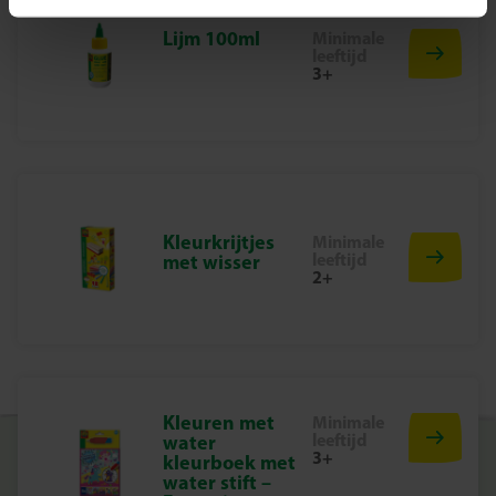
Lijm 100ml
Minimale
6 bedrukte stickerkaarten
leeftijd
3+
Rub on folie glitter blauw
Rub on folie metallic roze
Rub on folie metallic paars
Rub on folie metallic oranje
Kleurkrijtjes
Minimale
Waarom kiezen voor SES Creative
leeftijd
met wisser
2+
Bij SES Creative vinden we veiligheid erg belangrijk.
Daarom worden de producten geproduceerd en getest in
de fabriek in Nederland, volgens de strengste Europese
veiligheidsnormen. Speelgoed van SES Creative zorgt
voor plezier en is erop gericht dat kinderen trots kunnen
zijn op hun werk, wat de creativiteit en ontwikkeling
Kleuren met
Minimale
stimuleert.
leeftijd
water
3+
kleurboek met
Laat sprookjes fonkelen met deze schitterende
water stift –