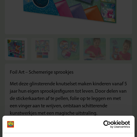
Foil Art – Schemerige sprookjes
Met deze glinsterende knutselset maken kinderen vanaf 5
jaar hun eigen sprookjesfiguren tot leven. Door delen van
de stickerkaarten af te pellen, folie op te leggen en met
een vinger aan te wrijven, ontstaan schitterende
kunstwerkjes met een magische uitstraling.
Wat deze set geweldig maakt
Maak glinsterende kunstwerkjes met sprookjesfiguren en