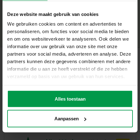
Wat deze set geweldig maakt
+
Deze website maakt gebruik van cookies
Inclusief 6 ringen en 2 armbanden om zelf te versieren
Minimale leeftijd
|
6+
180 diamanten in 5 heldere kleuren
We gebruiken cookies om content en advertenties te
Productnummer
|
14706
Deel dit product
Complete set – alles wat je nodig hebt om direct te
personaliseren, om functies voor social media te bieden
beginnen
en om ons websiteverkeer te analyseren. Ook delen we
Stimuleert creativiteit, fijne motoriek en gevoel voor stijl
informatie over uw gebruik van onze site met onze
Ideaal voor alleen knutselen of samen met vriendinnen
partners voor social media, adverteren en analyse. Deze
partners kunnen deze gegevens combineren met andere
Creëer jouw eigen schitterende sieraden
Gerelateerde producten
informatie die u aan ze heeft verstrekt of die ze hebben
Kinderen kunnen hun sieraden ontwerpen zoals zij
verzameld op basis van uw gebruik van hun services.
willen: van subtiel en elegant tot uitbundig en
Vingerverf 6
Minimale
glinsterend. De kleurrijke diamanten geven elk sieraad
leeftijd
kleuren x 110ml
een sprankelend effect, waardoor het een echt pronkstuk
Alles toestaan
2+
wordt. Perfect om zelf te dragen of cadeau te doen.
Inhoud van de set
Aanpassen
6 ringen
2 armbanden