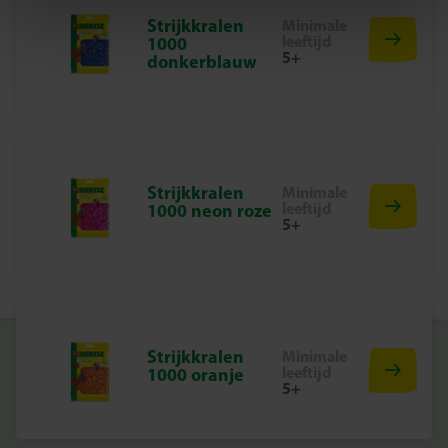
4200 strijkkralen
Strijkkralen
Minimale
Strijkpapier
leeftijd
1000
Duidelijke instructies
5+
donkerblauw
Waarom kiezen voor SES Creative
Bij SES Creative vinden we veiligheid en kwaliteit erg
belangrijk. Daarom worden onze producten in Nederland
geproduceerd en getest volgens de strengste Europese
veiligheidsnormen. Met SES speelgoed kunnen kinderen
Strijkkralen
Minimale
leeftijd
veilig ontdekken, leren en trots zijn op wat ze maken.
1000 neon roze
5+
Begin vandaag nog met jouw Batman Art avontuur
Ontdek hoe leuk het is om Batman zelf te creëren met
duizenden strijkkralen. Een indrukwekkend project voor
uren creatief plezier en een kunstwerk dat elke Batman-
fan trots zal maken!
Strijkkralen
Minimale
leeftijd
1000 oranje
5+