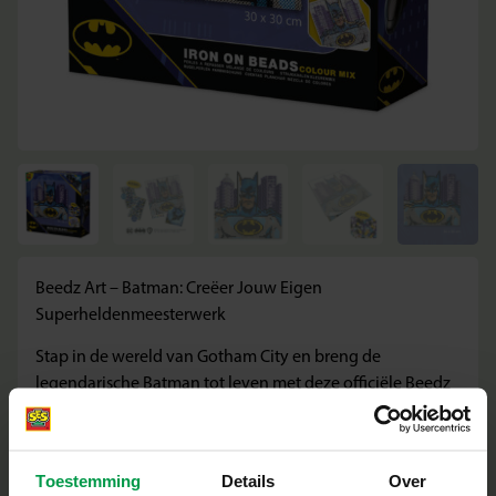
Beedz Art – Batman: Creëer Jouw Eigen
Superheldenmeesterwerk
Stap in de wereld van Gotham City en breng de
legendarische Batman tot leven met deze officiële Beedz
Art strijkkralenset van SES Creative! Met maar liefst 4200
kleurrijke kralen ontwerp je een indrukwekkend
kunstwerk van de Dark Knight. Perfect voor
Toestemming
Details
Over
superheldenfans vanaf 12 jaar die hun creativiteit willen