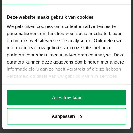
combineren met hun passie voor Batman.
+
Wat deze set geweldig maakt
Deze website maakt gebruik van cookies
Minimale leeftijd
|
12+
We gebruiken cookies om content en advertenties te
Inclusief 4200 kleurrijke strijkkralen
Productnummer
|
09362
personaliseren, om functies voor social media te bieden
Deel dit product
Maak een iconisch Batman-ontwerp
en om ons websiteverkeer te analyseren. Ook delen we
Officiële DC-licentie, exclusief van SES Creative
informatie over uw gebruik van onze site met onze
Stimuleert creativiteit, concentratie en fijne motoriek
partners voor social media, adverteren en analyse. Deze
Geschikt voor fans vanaf 12 jaar
partners kunnen deze gegevens combineren met andere
Laat je verbeelding stralen
informatie die u aan ze heeft verstrekt of die ze hebben
Gerelateerde producten
Met deze set creëer je niet zomaar een knutselwerk, maar
verzameld op basis van uw gebruik van hun services.
een echt Batman-meesterwerk. Het proces van kralen
leggen en strijken is rustgevend en uitdagend, en het
Strijkkralen
Minimale
eindresultaat is een stoere creatie die je met trots kunt
leeftijd
Alles toestaan
legborden 2x
5+
ophangen of neerzetten. De perfecte mix van kunst,
ontspanning en superheldenkracht.
Aanpassen
Inhoud van de set