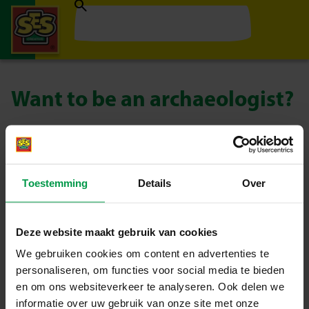
Want to be an archaeologist?
Perhaps you want to be an archaeologist when you grow up
and make amazing discoveries in old caves, finding treasures
such as old skeletons, jewels, fossils and other wonderful
things. Make your own fossils with the Glowing fossils set!
Toestemming
Details
Over
Deze website maakt gebruik van cookies
We gebruiken cookies om content en advertenties te
personaliseren, om functies voor social media te bieden
en om ons websiteverkeer te analyseren. Ook delen we
informatie over uw gebruik van onze site met onze