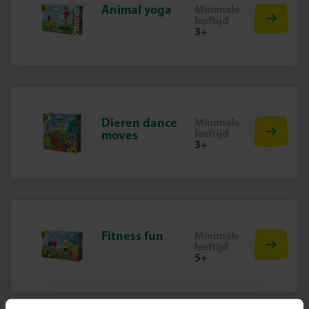
Animal yoga
Minimale
leeftijd
3+
Dieren dance
Minimale
leeftijd
moves
3+
Fitness fun
Minimale
leeftijd
5+