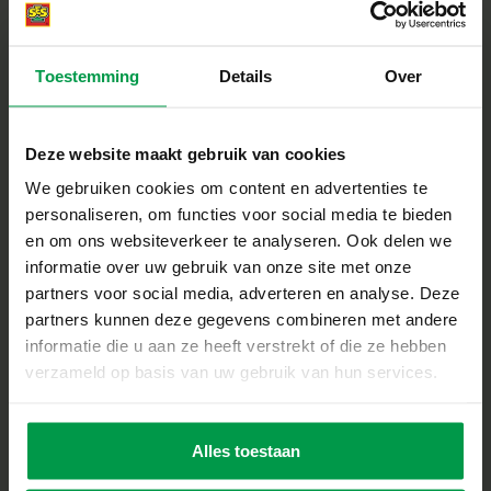
Handen en
Minimale
Toestemming
Details
Over
leeftijd
voeten twist
3+
Deze website maakt gebruik van cookies
We gebruiken cookies om content en advertenties te
personaliseren, om functies voor social media te bieden
Hoela hoep
en om ons websiteverkeer te analyseren. Ook delen we
Minimale
leeftijd
yoga
informatie over uw gebruik van onze site met onze
5+
partners voor social media, adverteren en analyse. Deze
partners kunnen deze gegevens combineren met andere
informatie die u aan ze heeft verstrekt of die ze hebben
verzameld op basis van uw gebruik van hun services.
Jump! animals –
Minimale
leeftijd
Elastiek
Alles toestaan
3+
challenges