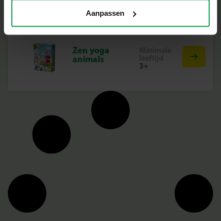
Aanpassen
Zen yoga
Minimale
leeftijd
animals
3+