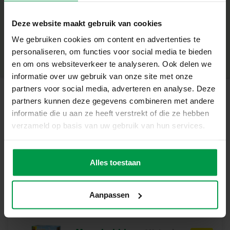
rust.
+
Wat deze Set Geweldig Maakt
Deze website maakt gebruik van cookies
– Laat je kind tot rust komen door het uitvoeren van de
Minimale leeftijd
|
3+
oefeningen
We gebruiken cookies om content en advertenties te
Productnummer
|
02407
Deel dit product
– De oefeningen zijn in vrolijk dieren thema
personaliseren, om functies voor social media te bieden
– De kaarten hebben duidelijke uitleg middels
en om ons websiteverkeer te analyseren. Ook delen we
afbeeldingen. Ook zijn er extra instructies aanwezig
informatie over uw gebruik van onze site met onze
– De oefeningen zijn gericht op ademhaling, mindfulness
partners voor social media, adverteren en analyse. Deze
en ontspannen van je lichaam en geest
partners kunnen deze gegevens combineren met andere
Gerelateerde producten
– Op een speelse manier kun je met deze kaarten tot rust
informatie die u aan ze heeft verstrekt of die ze hebben
komen
verzameld op basis van uw gebruik van hun services.
Beweging en Ontspanning
Mega bubbles
Minimale
Het beoefenen van Zen Yoga Animals biedt meer dan
leeftijd
XXL
alleen fysieke voordelen. Het helpt je mindfulness te
Alles toestaan
5+
ontwikkelen, verbetert je vermogen om met emoties om
te gaan en biedt een kalmerende routine waar je op elk
Aanpassen
moment naar terug kunt keren. Bovendien is het een
leuke en gezonde manier om tijd door te brengen,
waardoor je dag een gevoel van rust en vreugde krijgt.