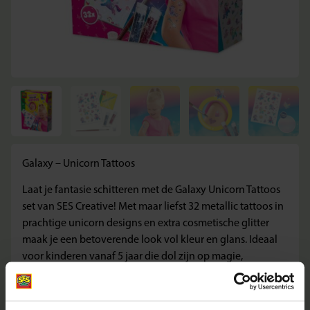
Galaxy – Unicorn Tattoos
Laat je fantasie schitteren met de Galaxy Unicorn Tattoos
set van SES Creative! Met maar liefst 32 metallic tattoos in
prachtige unicorn designs en extra cosmetische glitter
maak je een betoverende look vol kleur en glans. Ideaal
voor kinderen vanaf 5 jaar die dol zijn op magie,
creativiteit en een vleugje glamour.
Wat deze set geweldig maakt