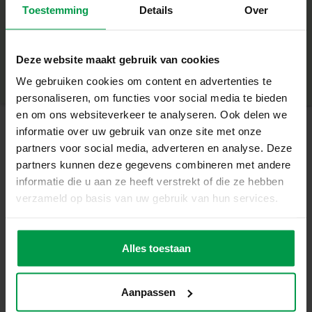
Toestemming
Details
Over
+
32 metallic unicorn tattoos voor een schitterend resultaat
Inclusief veilige, cosmetische glitter voor extra sparkle
Minimale leeftijd
|
5+
Unicorn-thema, perfect voor fantasierijke kinderen
Productnummer
|
14764
Deze website maakt gebruik van cookies
Deel dit product
Eenvoudig aan te brengen en te verwijderen
We gebruiken cookies om content en advertenties te
Ideaal voor feestjes of creatieve speelmiddagen
personaliseren, om functies voor social media te bieden
Creëer je eigen magische tattoo-wereld
en om ons websiteverkeer te analyseren. Ook delen we
Met deze set versier je jezelf met glinsterende unicorn
informatie over uw gebruik van onze site met onze
tattoos en maak je je look helemaal af met glitter. Perfect
partners voor social media, adverteren en analyse. Deze
Gerelateerde producten
om je eigen stijl te laten zien, samen met vriendinnen te
partners kunnen deze gegevens combineren met andere
versieren of een feestje extra magisch te maken.
informatie die u aan ze heeft verstrekt of die ze hebben
verzameld op basis van uw gebruik van hun services.
Inhoud van de set
Vingerverf 6
Minimale
leeftijd
kleuren x 110ml
32 metallic unicorn tattoos
2+
Cosmetische glitter
Alles toestaan
Waarom kiezen voor SES Creative
Bij SES Creative vinden we veiligheid erg belangrijk.
Aanpassen
Daarom worden de producten geproduceerd en getest in