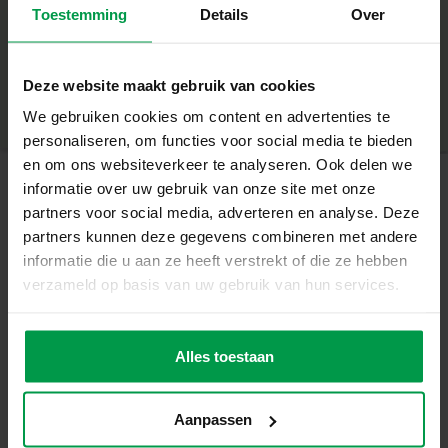
Wat deze set geweldig maakt
Toestemming
Details
Over
+
5 eenhoornkaarten om zelf te versieren
Minimale leeftijd
|
3+
672 diamantstickers in vier sprankelende kleuren
Productnummer
|
14726
Deze website maakt gebruik van cookies
Deel dit product
Zelfklevende steentjes – geen lijm nodig
We gebruiken cookies om content en advertenties te
Stimuleert fijne motoriek, concentratie en creativiteit
personaliseren, om functies voor social media te bieden
Resultaat om trots op te zijn of cadeau te geven
en om ons websiteverkeer te analyseren. Ook delen we
Creëer je eigen glitterende meesterwerken
informatie over uw gebruik van onze site met onze
partners voor social media, adverteren en analyse. Deze
Gerelateerde producten
Kinderen plakken de diamantstickers op de aangegeven
partners kunnen deze gegevens combineren met andere
plekken van de kaarten en vormen zo kleurrijke patronen.
informatie die u aan ze heeft verstrekt of die ze hebben
Het eenvoudige proces zorgt voor ontspanning en
verzameld op basis van uw gebruik van hun services.
plezier, terwijl het eindresultaat altijd magisch is. De
Plakkaatverf
Minimale
leeftijd
trendy (6x45ml)
voltooide kaarten zijn ideaal om neer te zetten of weg te
3+
geven.
Alles toestaan
Inhoud van de set
5 eenhoornkaarten
Aanpassen
672 zelfklevende diamantstickers in zilver, felroze,