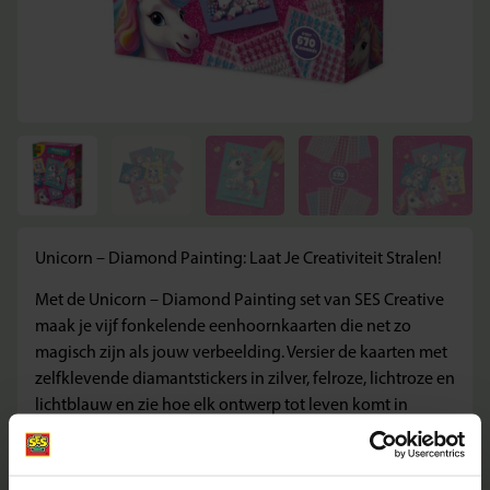
Unicorn – Diamond Painting: Laat Je Creativiteit Stralen!
Met de Unicorn – Diamond Painting set van SES Creative
maak je vijf fonkelende eenhoornkaarten die net zo
magisch zijn als jouw verbeelding. Versier de kaarten met
zelfklevende diamantstickers in zilver, felroze, lichtroze en
lichtblauw en zie hoe elk ontwerp tot leven komt in
schitterende kleuren. Perfect voor kinderen vanaf 3 jaar
die houden van glitter en creatief bezig zijn.