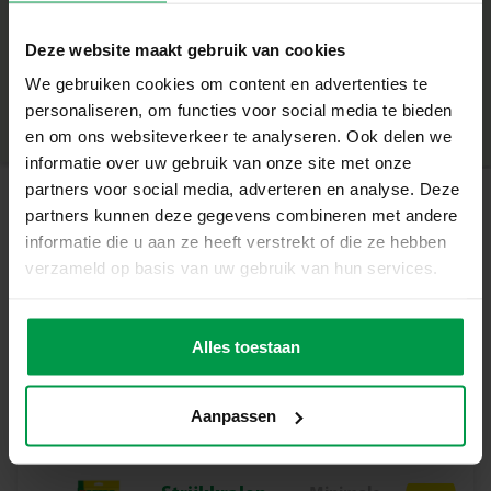
+
Wat deze set geweldig maakt
Deze website maakt gebruik van cookies
Minimale leeftijd
|
5+
1 strijkkralen grondplaat in de vorm van een hond
We gebruiken cookies om content en advertenties te
Productnummer
|
00793
Deel dit product
Compatibel met alle SES strijkkralen
personaliseren, om functies voor social media te bieden
Geschikt voor kinderen vanaf 5 jaar
en om ons websiteverkeer te analyseren. Ook delen we
Stimuleert creativiteit en fijne motoriek
informatie over uw gebruik van onze site met onze
Ideaal voor het maken van vrolijke dierenfiguren
partners voor social media, adverteren en analyse. Deze
partners kunnen deze gegevens combineren met andere
Laat je verbeelding stralen
Gerelateerde producten
informatie die u aan ze heeft verstrekt of die ze hebben
Met dit legbord kunnen kinderen hun eigen honden
verzameld op basis van uw gebruik van hun services.
ontwerpen en bouwen. De vorm houdt de kralen goed op
hun plek, zodat er schattige en stevige kunstwerken
Strijkkralen
Minimale
ontstaan waar ze trots op kunnen zijn. Een geweldige
leeftijd
legborden 2x
Alles toestaan
5+
manier om spelenderwijs vaardigheden te ontwikkelen
en dierenfiguren tot leven te brengen.
Aanpassen
Inhoud van de set
1 strijkkralen grondplaat in de vorm van een hond