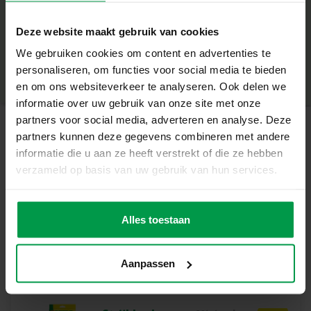
+
Wat deze set geweldig maakt
Deze website maakt gebruik van cookies
Minimale leeftijd
|
5+
Inclusief 1200 diamantvormige strijkkralen in heldere
We gebruiken cookies om content en advertenties te
Productnummer
|
06078
Deel dit product
kleuren
personaliseren, om functies voor social media te bieden
Bevat elastische draden, sluitingen en leuke bedeltjes
en om ons websiteverkeer te analyseren. Ook delen we
PVC-vrij en veilig materiaal
informatie over uw gebruik van onze site met onze
Geschikt voor kinderen vanaf 5 jaar
partners voor social media, adverteren en analyse. Deze
Stimuleert creativiteit, fijne motoriek en modegevoel
partners kunnen deze gegevens combineren met andere
Gerelateerde producten
informatie die u aan ze heeft verstrekt of die ze hebben
Laat je verbeelding stralen
verzameld op basis van uw gebruik van hun services.
Met deze set kunnen kinderen hun eigen sieraden
ontwerpen die glinsteren als echte diamanten. De
Strijkkralen
Minimale
strijkkralen zijn eenvoudig in gebruik en toveren ieder
leeftijd
legborden 2x
Alles toestaan
5+
ontwerp om tot een prachtig accessoire. Of je nu alleen
aan de slag gaat of samen met vriendinnen, je maakt
sieraden die perfect passen bij jouw stijl en
Aanpassen
persoonlijkheid.
Inhoud van de set