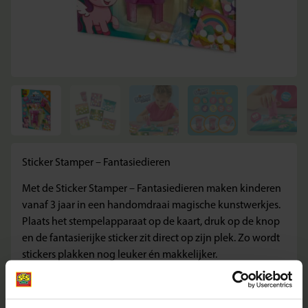
Sticker Stamper – Fantasiedieren
Met de Sticker Stamper – Fantasiedieren maken kinderen
vanaf 3 jaar in een handomdraai magische kunstwerkjes.
Plaats het stempelapparaat op de kaart, druk op de knop
en de fantasierijke sticker zit direct op zijn plek. Zo wordt
stickers plakken nog leuker én makkelijker.
Wat deze set geweldig maakt
Combineert stempelen en stickers plakken in één handig