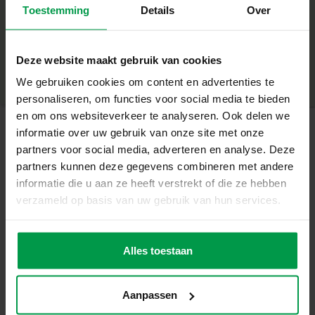
Toestemming
Details
Over
+
hulpmiddel.
160 stickers in 10 unieke fantasiedierontwerpen voor
Minimale leeftijd
|
3+
Productnummer
|
14607
eindeloos plezier.
Deze website maakt gebruik van cookies
Deel dit product
We gebruiken cookies om content en advertenties te
Zes kaarten in fantasiethema die altijd een leuk resultaat
personaliseren, om functies voor social media te bieden
geven.
en om ons websiteverkeer te analyseren. Ook delen we
Compact en ideaal voor onderweg of als creatief
informatie over uw gebruik van onze site met onze
cadeautje.
partners voor social media, adverteren en analyse. Deze
Gerelateerde producten
partners kunnen deze gegevens combineren met andere
Kindvriendelijk en eenvoudig: druk, plak en klaar.
informatie die u aan ze heeft verstrekt of die ze hebben
Vingerverf
verzameld op basis van uw gebruik van hun services.
Minimale
Magie met één druk
leeftijd
mega set 6
De Sticker Stamper – Fantasiedieren brengt een vleugje
2+
kleuren x 110
fantasie in elk knutselmoment. Kinderen hoeven geen
mL
Alles toestaan
losse stickers te zoeken of te peuteren: één druk op de
knop en het kunstwerk krijgt meteen een bijzondere
toevoeging. Perfect voor het versieren van kaarten,
Aanpassen
kalenders of andere creaties, thuis of onderweg.