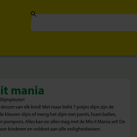
 it mania
Slijmplezier!
e droom van elk kind! Met maar liefst 7 potjes slijm zijn de
 kleuren slijm of meng het slijm met parels, foam ballen,
ter pompons. Alles kan en alles mag met de Mix it Mania set! De
 voor kinderen en voldoet aan alle veiligheidseisen.