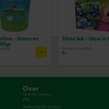
slime – Groen en
Slime lab – Glow in 
200gr
eftijd
Minimale leeftijd
8+
Over
Over SES Creative
FAQ
Werken bij SES Creative