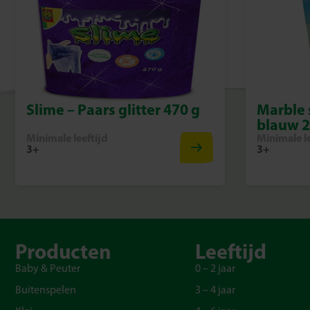
Slime – Paars glitter 470 g
Marble 
blauw 
Minimale leeftijd
Minimale le
3+
3+
Producten
Leeftijd
Baby & Peuter
0 – 2 jaar
Buitenspelen
3 – 4 jaar