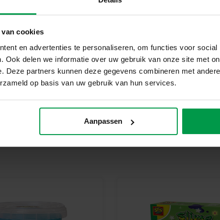
Waarom kiezen voor SES Creati
Bij SES Creative vinden we vei
geproduceerd en getest in de f
 van cookies
veiligheidsnormen. Speelgoed va
ent en advertenties te personaliseren, om functies voor social
kinderen trots kunnen zijn op h
. Ook delen we informatie over uw gebruik van onze site met on
Begin Vandaag Nog Met Mix it
e. Deze partners kunnen deze gegevens combineren met andere i
Ontdek de magie van slijm en laa
erzameld op basis van uw gebruik van hun services.
Creative. Perfect voor eindeloos
Aanpassen