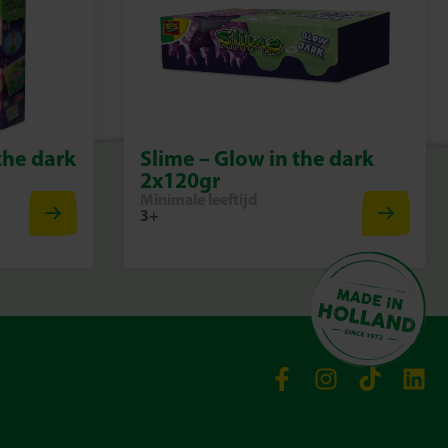
the dark
Slime – Glow in the dark
2x120gr
Minimale leeftijd
3+