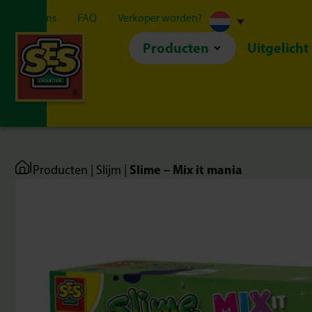
Over ons
FAQ
Verkoper worden?
Producten
Uitgelicht
|
Slime – Mix it mania
Producten
|
Slijm
|