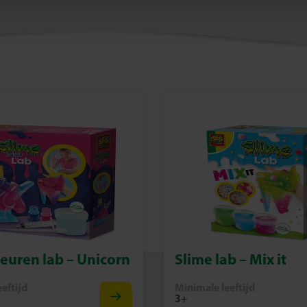
leuren lab – Unicorn
Slime lab – Mix it
eftijd
Minimale leeftijd
3+