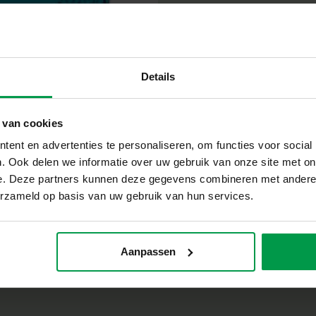
geproduceerd en getest in de f
veiligheidsnormen. Speelgoed va
kinderen trots kunnen zijn op h
Breng Slime – Blauw glitter in hu
Of je nu aan het knutselen, sp
Details
slime zal zeker favoriet zijn bij
glitterend plezier bij elke rek en
 van cookies
ent en advertenties te personaliseren, om functies voor social
. Ook delen we informatie over uw gebruik van onze site met on
e. Deze partners kunnen deze gegevens combineren met andere i
erzameld op basis van uw gebruik van hun services.
Aanpassen