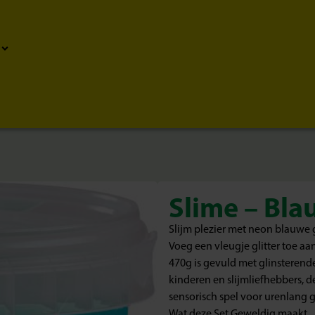
Slime – Blau
Slijm plezier met neon blauwe gl
Voeg een vleugje glitter toe aan
470g is gevuld met glinsterende 
kinderen en slijmliefhebbers, d
sensorisch spel voor urenlang g
Wat deze Set Geweldig maakt