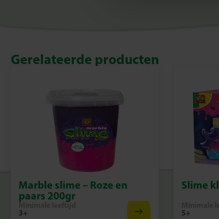
Gerelateerde producten
Marble slime – Roze en
Slime k
paars 200gr
Minimale leeftijd
Minimale le
3+
5+