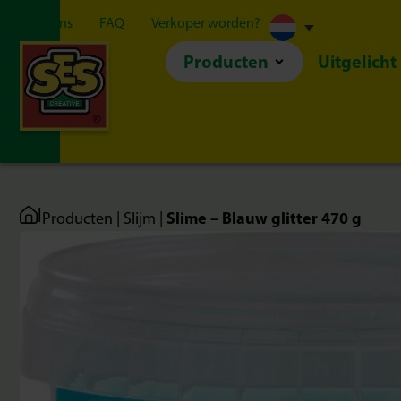
Over ons
FAQ
Verkoper worden?
Producten
Uitgelicht
|
Slime – Blauw glitter 470 g
Producten
|
Slijm
|